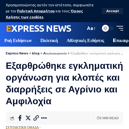
Χρησιμοποιώντας αυτόν τον ιστότοπο, συμφωνείτε
με την
Πολιτική Απορρήτου
και τους
Όρους
Accept
Χρήσης των cookies
.
EXPRESS NEWS
Aa
Ροή Ειδήσεων
Πολιτική
Αθλητικές Ειδήσεις
Eπικαιρ
Express News
>
blog
>
Aιτωλοακαρνανία
>
Εξαρθρώθηκε εγκληματική οργάνωση για κλοπές και διαρρήξεις σε Αγρίνιο και Αμφιλοχία
Εξαρθρώθηκε εγκληματική
οργάνωση για κλοπές και
διαρρήξεις σε Αγρίνιο και
Αμφιλοχία
5 MIN READ
ΣΥΝΤΑΚΤΙΚΉ ΟΜΆΔΑ