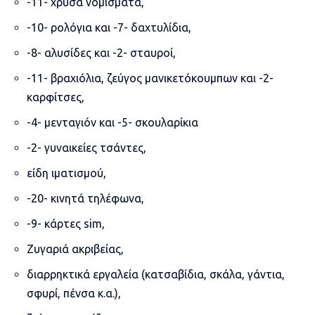
-11- χρυσά νομίσματα,
-10- ρολόγια και -7- δαχτυλίδια,
-8- αλυσίδες και -2- σταυροί,
-11- βραχιόλια, ζεύγος μανικετόκουμπων και -2-
καρφίτσες,
-4- μενταγιόν και -5- σκουλαρίκια
-2- γυναικείες τσάντες,
είδη ιματισμού,
-20- κινητά τηλέφωνα,
-9- κάρτες sim,
Ζυγαριά ακριβείας,
διαρρηκτικά εργαλεία (κατσαβίδια, σκάλα, γάντια,
σφυρί, πένσα κ.α.),