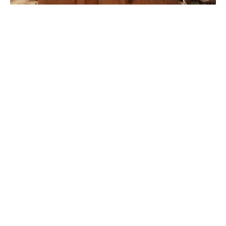
Μονή Αγίας Αικατερίνης Σινά: «Λουκέτο» βάζει η Αίγυπτος
Σχεδόν 15 αιώνες μετά την ίδρυσή του,
το αρχαιότερο εν λειτουργία
χριστιανικό μοναστήρι βάζει
«λουκέτο» και μάλιστα σε περίοδο
ειρήνης – Μετά από δικαστική
απόφαση, αναμένεται να μετατραπεί
σε μουσείο – Παγκόσμια κινητοποίηση
ετοιμάζουν οι μοναχοί
Σε μία πρωτοφανή και απαράδεκτη απόφαση
προχώρησε η
Αίγυπτος
που αποφάσισε να κλείσει