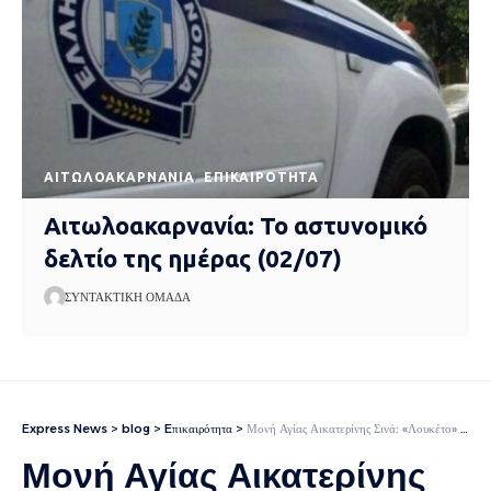
AΙΤΩΛΟΑΚΑΡΝΑΝΊΑ
EΠΙΚΑΙΡΌΤΗΤΑ
Αιτωλοακαρνανία: Το αστυνομικό
δελτίο της ημέρας (02/07)
ΣΥΝΤΑΚΤΙΚΉ ΟΜΆΔΑ
Express News
>
blog
>
Eπικαιρότητα
>
Μονή Αγίας Αικατερίνης Σινά: «Λουκέτο» βάζει η Αίγυπτος, δημεύει την περιουσία της και κάνει έξωση στους μοναχούς
Μονή Αγίας Αικατερίνης