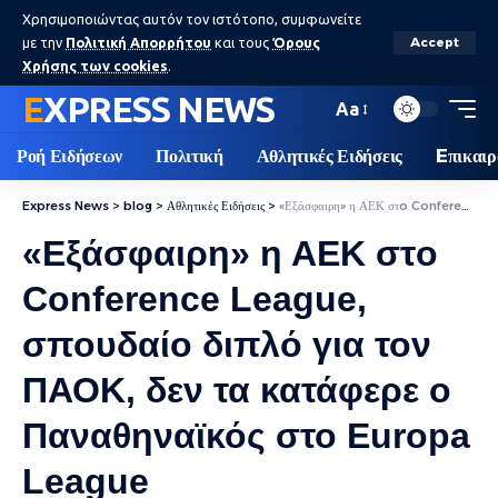
Χρησιμοποιώντας αυτόν τον ιστότοπο, συμφωνείτε
με την
Πολιτική Απορρήτου
και τους
Όρους
Accept
Χρήσης των cookies
.
EXPRESS NEWS
Aa
Ροή Ειδήσεων
Πολιτική
Αθλητικές Ειδήσεις
Eπικαιρ
Express News
>
blog
>
Αθλητικές Ειδήσεις
>
«Εξάσφαιρη» η ΑΕΚ στo Conference League, σπουδαίο διπλό για τον ΠΑΟΚ, δεν τα κατάφερε ο Παναθηναϊκός στο Europa League
«Εξάσφαιρη» η ΑΕΚ στo
Conference League,
σπουδαίο διπλό για τον
ΠΑΟΚ, δεν τα κατάφερε ο
Παναθηναϊκός στο Europa
League