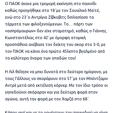
Ο ΠΑΟΚ έκανε μια τρομερή εκκίνηση στο παιχνίδι
καθώς προηγήθηκε στο 18΄με τον Σουαλιχό Μεϊτέ,
ενώ στο 23΄ο Αντρίγια Ζίβκοβιτς διπλασίασε τα
τέρματα των φιλοξενούμενων. Το… πάρτι των
«ασπρόμαυρων» δεν είχε σταματημό, καθώς ο Γιάννης
Κωνσταντέλιας στο 42′ με όμορφη ατομική
προσπάθεια ανέβασε τον δείκτη του σκορ στο 3-0, με
τον ΠΑΟΚ να κάνει ένα πρώτο 45λεπτο βγαλμένο από
τα καλύτερα όνειρα των οπαδών του!
Η Λιλ θέλησε να μπει δυνατά στο δεύτερο ημίχρονο, με
τους Γάλλους να σκοράρουν στο 57΄με τον Μπέντζαμιν
Αντρέ μετά από εκτέλεση κόρνερ. Με τον ίδιο τρόπο οι
γηπεδούχοι σκόραραν και για δεύτερη φορά στον
αγώνα, αυτή την φορά με τον Χαμζά στο 68΄.
Κάπου εκεί και με το μομέντουμ του παιχνιδιού να είναι