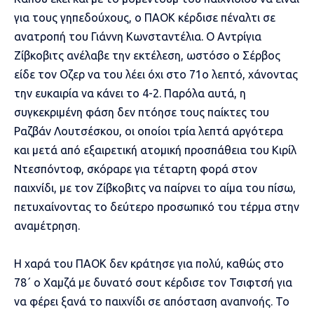
για τους γηπεδούχους, ο ΠΑΟΚ κέρδισε πέναλτι σε
ανατροπή του Γιάννη Κωνσταντέλια. Ο Αντρίγια
Ζίβκοβιτς ανέλαβε την εκτέλεση, ωστόσο ο Σέρβος
είδε τον Οζερ να του λέει όχι στο 71ο λεπτό, χάνοντας
την ευκαιρία να κάνει το 4-2. Παρόλα αυτά, η
συγκεκριμένη φάση δεν πτόησε τους παίκτες του
Ραζβάν Λουτσέσκου, οι οποίοι τρία λεπτά αργότερα
και μετά από εξαιρετική ατομική προσπάθεια του Κιρίλ
Ντεσπόντοφ, σκόραρε για τέταρτη φορά στον
παιχνίδι, με τον Ζίβκοβιτς να παίρνει το αίμα του πίσω,
πετυχαίνοντας το δεύτερο προσωπικό του τέρμα στην
αναμέτρηση.
Η χαρά του ΠΑΟΚ δεν κράτησε για πολύ, καθώς στο
78΄ ο Χαμζά με δυνατό σουτ κέρδισε τον Τσιφτσή για
να φέρει ξανά το παιχνίδι σε απόσταση αναπνοής. Το