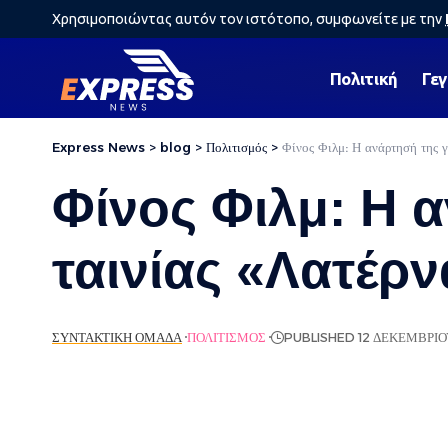
Χρησιμοποιώντας αυτόν τον ιστότοπο, συμφωνείτε με την
Πολιτική
Γε
Express News
>
blog
>
Πολιτισμός
>
Φίνος Φιλμ: Η ανάρτησή της γ
Φίνος Φιλμ: Η α
ταινίας «Λατέρν
ΣΥΝΤΑΚΤΙΚΉ ΟΜΆΔΑ
ΠΟΛΙΤΙΣΜΌΣ
PUBLISHED 12 ΔΕΚΕΜΒΡΊΟ