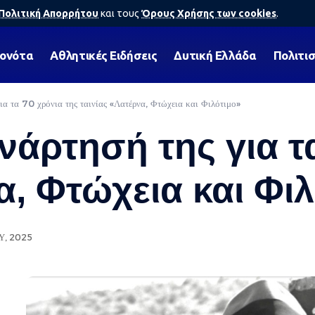
Πολιτική Απορρήτου
και τους
Όρους Χρήσης των cookies
.
γονότα
Αθλητικές Ειδήσεις
Δυτική Ελλάδα
Πολιτι
ια τα 70 χρόνια της ταινίας «Λατέρνα, Φτώχεια και Φιλότιμο»
νάρτησή της για τ
α, Φτώχεια και Φι
Υ, 2025