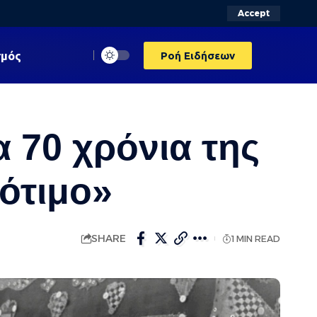
Accept
σμός
Ροή Ειδήσεων
α 70 χρόνια της
λότιμο»
SHARE
1 MIN READ