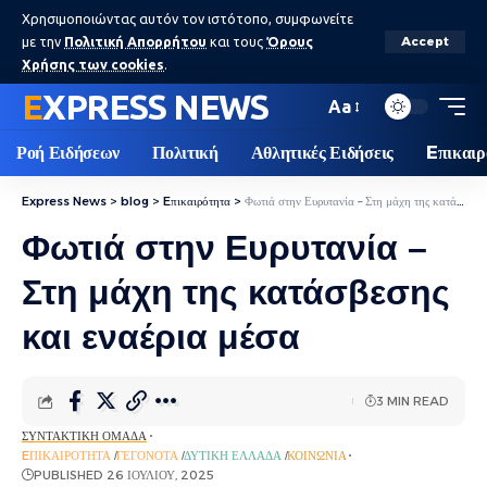
Χρησιμοποιώντας αυτόν τον ιστότοπο, συμφωνείτε
με την
Πολιτική Απορρήτου
και τους
Όρους
Accept
Χρήσης των cookies
.
EXPRESS NEWS
Aa
Ροή Ειδήσεων
Πολιτική
Αθλητικές Ειδήσεις
Eπικαιρ
Express News
>
blog
>
Eπικαιρότητα
>
Φωτιά στην Ευρυτανία – Στη μάχη της κατάσβεσης και εναέρια μέσα
Φωτιά στην Ευρυτανία –
Στη μάχη της κατάσβεσης
και εναέρια μέσα
3 MIN READ
ΣΥΝΤΑΚΤΙΚΉ ΟΜΆΔΑ
EΠΙΚΑΙΡΌΤΗΤΑ
ΓΕΓΟΝΌΤΑ
ΔΥΤΙΚΉ ΕΛΛΆΔΑ
ΚΟΙΝΩΝΊΑ
PUBLISHED 26 ΙΟΥΛΊΟΥ, 2025