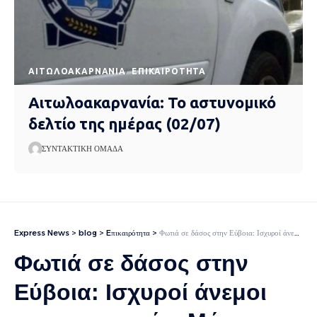
AΙΤΩΛΟΑΚΑΡΝΑΝΊΑ
EΠΙΚΑΙΡΌΤΗΤΑ
Αιτωλοακαρνανία: Το αστυνομικό
δελτίο της ημέρας (02/07)
ΣΥΝΤΑΚΤΙΚΉ ΟΜΆΔΑ
Express News
>
blog
>
Eπικαιρότητα
>
Φωτιά σε δάσος στην Εύβοια: Ισχυροί άνεμοι στην περιοχή – Μήνυμα του 112 για εκκένωση του χωριού Πισσώνας
Φωτιά σε δάσος στην
Εύβοια: Ισχυροί άνεμοι