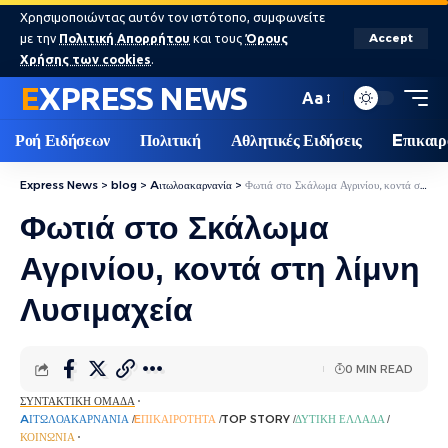
Χρησιμοποιώντας αυτόν τον ιστότοπο, συμφωνείτε
με την
Πολιτική Απορρήτου
και τους
Όρους
Accept
Χρήσης των cookies
.
EXPRESS NEWS
Aa
Ροή Ειδήσεων
Πολιτική
Αθλητικές Ειδήσεις
Eπικαιρ
Express News
>
blog
>
Aιτωλοακαρνανία
>
Φωτιά στο Σκάλωμα Αγρινίου, κοντά στη λίμνη Λυσιμαχεία
Φωτιά στο Σκάλωμα
Αγρινίου, κοντά στη λίμνη
Λυσιμαχεία
0 MIN READ
ΣΥΝΤΑΚΤΙΚΉ ΟΜΆΔΑ
AΙΤΩΛΟΑΚΑΡΝΑΝΊΑ
EΠΙΚΑΙΡΌΤΗΤΑ
TOP STORY
ΔΥΤΙΚΉ ΕΛΛΆΔΑ
ΚΟΙΝΩΝΊΑ