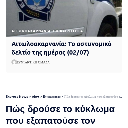
AΙΤΩΛΟΑΚΑΡΝΑΝΊΑ
EΠΙΚΑΙΡΌΤΗΤΑ
Αιτωλοακαρνανία: Το αστυνομικό
δελτίο της ημέρας (02/07)
ΣΥΝΤΑΚΤΙΚΉ ΟΜΆΔΑ
Express News
>
blog
>
Eπικαιρότητα
>
Πώς δρούσε το κύκλωμα που εξαπατούσε τον ΕΦΚΑ: Μοντέλο, TikToker και πρώην παίκτης reality μεταξύ των κατηγορούμενων
Πώς δρούσε το κύκλωμα
που εξαπατούσε τον