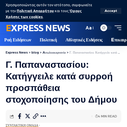
Χρησιμοποιώντας αυτόν τον ιστότοπο, συμφωνείτε
με την
Πολιτική Απορρήτου
και τους
Όρους
Accept
Χρήσης των cookies
.
EXPRESS NEWS
Aa
Ροή Ειδήσεων
Πολιτική
Αθλητικές Ειδήσεις
Eπικαιρ
Express News
>
blog
>
Aιτωλοακαρνανία
>
Γ. Παπαναστασίου: Κατήγγειλε κατά συρροή προσπάθεια στοχοποίησης του Δήμου
Γ. Παπαναστασίου:
Κατήγγειλε κατά συρροή
προσπάθεια
στοχοποίησης του Δήμου
4 MIN READ
ΣΥΝΤΑΚΤΙΚΉ ΟΜΆΔΑ