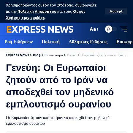
Χρησιμοποιώντας αυτόν τον ιστότοπο, συμφωνείτε
με την
Πολιτική Απορρήτου
και τους
Όρους
Accept
Χρήσης των cookies
.
EXPRESS NEWS
Aa
Ροή Ειδήσεων
Πολιτική
Αθλητικές Ειδήσεις
Eπικαιρ
Express News
>
blog
>
Eπικαιρότητα
>
Γενεύη: Οι Ευρωπαίοι ζητούν από το Ιράν να αποδεχθεί τον μηδενικό εμπλουτισμό ουρανίου
Γενεύη: Οι Ευρωπαίοι
ζητούν από το Ιράν να
αποδεχθεί τον μηδενικό
εμπλουτισμό ουρανίου
Οι Ευρωπαίοι ζητούν από το Ιράν να αποδεχθεί τον μηδενικό
εμπλουτισμό ουρανίου