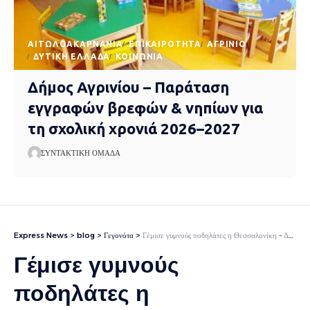
AΙΤΩΛΟΑΚΑΡΝΑΝΊΑ
EΠΙΚΑΙΡΌΤΗΤΑ
ΑΓΡΊΝΙΟ
ΔΥΤΙΚΉ ΕΛΛΆΔΑ
ΚΟΙΝΩΝΊΑ
Δήμος Αγρινίου – Παράταση
εγγραφών βρεφών & νηπίων για
τη σχολική χρονιά 2026–2027
ΣΥΝΤΑΚΤΙΚΉ ΟΜΆΔΑ
Express News
>
blog
>
Γεγονότα
>
Γέμισε γυμνούς ποδηλάτες η Θεσσαλονίκη – Δείτε φωτογραφίες
Γέμισε γυμνούς
ποδηλάτες η