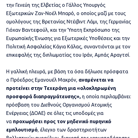
την Γενεύη της Ελβετίας ο Γάλλος Υπουργός
Εξωτερικών Ζαν-Νοέλ Μπαρό, ο οποίος μαζί με τους
ομολόγους της Βρετανίας Ντέιβιντ Λάμι, της Γερμανίας
Γιόχαν Βαντεφούλ, και την Ύπατη Εκπρόσωπο της
Ευρωπαϊκής Ένωσης για Εξωτερικές Υποθέσεις και την
Πολιτική Ασφαλείας Κάγια Κάλας, συναντιόνται με τον
επικεφαλής της διπλωματίας του Ιράν, Αμπάς Αραγτσί.
Η γαλλική πλευρά, με βάση τα όσα δήλωσε πρόσφατα
ο Πρόεδρος Εμανουέλ Μακρόν,
αναμένεται να
προτείνει στην Τεχεράνη μια «ολοκληρωμένη
προσφορά διαπραγμάτευσης»,
η οποία περιλαμβάνει:
πρόσβαση του Διεθνούς Οργανισμού Ατομικής
Ενέργειας (ΔΟΑΕ) σε όλες τις υποδομές για
να
προχωρήσει προς τον μηδενικό πυρηνικό
εμπλουτισμό
, έλεγχο των δραστηριοτήτων