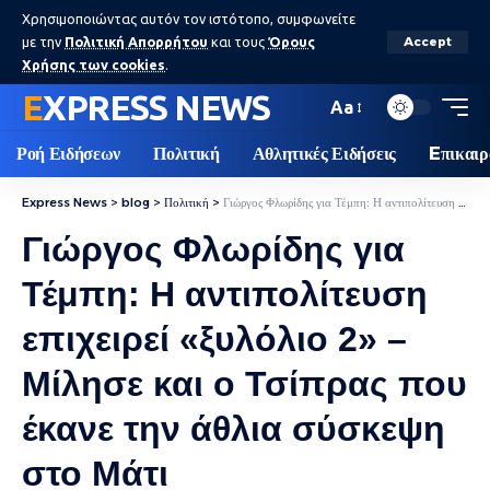
Χρησιμοποιώντας αυτόν τον ιστότοπο, συμφωνείτε
με την
Πολιτική Απορρήτου
και τους
Όρους
Accept
Χρήσης των cookies
.
EXPRESS NEWS
Aa
Ροή Ειδήσεων
Πολιτική
Αθλητικές Ειδήσεις
Eπικαιρ
Express News
>
blog
>
Πολιτική
>
Γιώργος Φλωρίδης για Τέμπη: Η αντιπολίτευση επιχειρεί «ξυλόλιο 2» – Μίλησε και ο Τσίπρας που έκανε την άθλια σύσκεψη στο Μάτι
Γιώργος Φλωρίδης για
Τέμπη: Η αντιπολίτευση
επιχειρεί «ξυλόλιο 2» –
Μίλησε και ο Τσίπρας που
έκανε την άθλια σύσκεψη
στο Μάτι