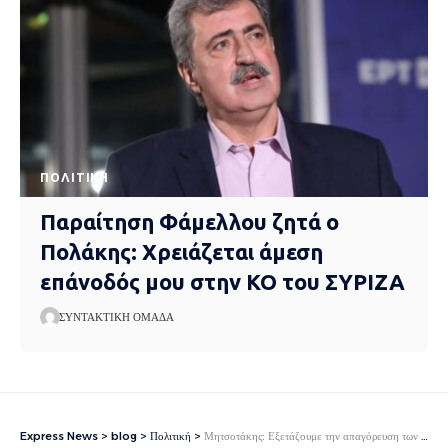
ΠΟΛΙΤΙΚΉ
Παραίτηση Φάμελλου ζητά ο
Πολάκης: Χρειάζεται άμεση
επάνοδός μου στην ΚΟ του ΣΥΡΙΖΑ
ΣΥΝΤΑΚΤΙΚΉ ΟΜΆΔΑ
Express News
>
blog
>
Πολιτική
>
Μητσοτάκης: Εξετάζουμε την απαγόρευση των social media σε ανήλικους κάτω των 16 ετών