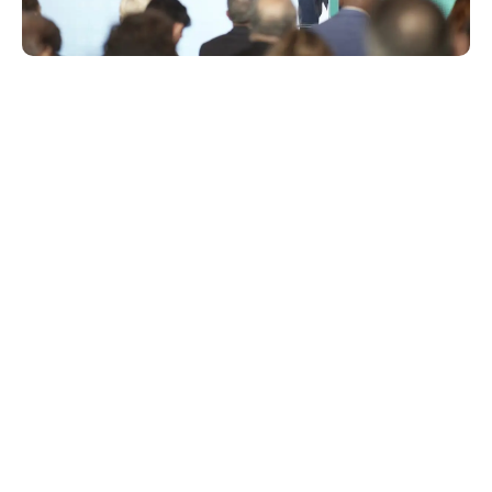
Την πρόθεση της Ελλάδας να προχωρήσει ένα βήμα
παραπάνω στο θέμα του ελέγχου της χρήσης social
media από ανηλίκους, έκανε γνωστή ο
Πρωθυπουργός Κυριάκος Μητσοτάκης.
Μιλώντας σε εκδήλωση που διοργάνωσε η Αυστραλία
με θέμα «Protecting Children in the Digital Age», στη
Νέα Υόρκη, ο Κυριάκος Μητσοτάκης, είπε μεταξύ
άλλων ότι «εμείς στην Ελλάδα είμαστε έτοιμοι να
προχωρήσουμε ένα βήμα παραπάνω και να εξετάσουμε
σοβαρά την απαγόρευση της χρήσης των κοινωνικών
μέσων, μέσω του καθορισμού ορίου ψηφιακής
ενηλικίωσης όπως αυτή που έχετε εφαρμόσει. Έχω
ζητήσει από την ομάδα μου να συνεργαστεί στενά με