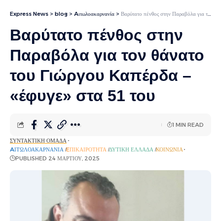
Express News
>
blog
>
Aιτωλοακαρνανία
>
Βαρύτατο πένθος στην Παραβόλα για τον θάνατο του Γιώργου Καπέρδα – «έφυγε» στα 51 του
Βαρύτατο πένθος στην
Παραβόλα για τον θάνατο
του Γιώργου Καπέρδα –
«έφυγε» στα 51 του
1 MIN READ
ΣΥΝΤΑΚΤΙΚΉ ΟΜΆΔΑ
AΙΤΩΛΟΑΚΑΡΝΑΝΊΑ
EΠΙΚΑΙΡΌΤΗΤΑ
ΔΥΤΙΚΉ ΕΛΛΆΔΑ
ΚΟΙΝΩΝΊΑ
PUBLISHED 24 ΜΑΡΤΊΟΥ, 2025