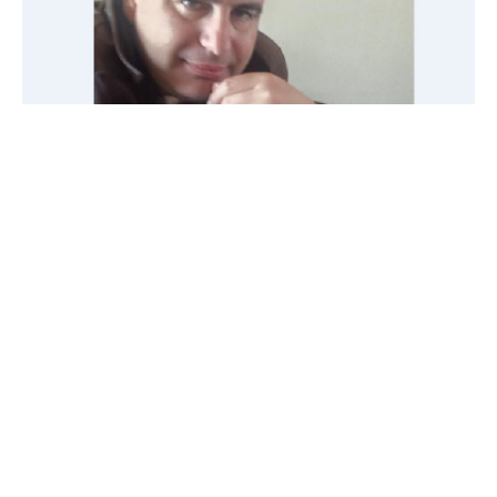
Σε ηλικία 51 ετών έφυγε από τη ζωή ο Γιώργος
Καπέρδας, πολύ γνωστός στην τοπική κοινωνία για
την κοινωνική και πολιτική του παρουσία.
Ο εκλιπών διέμενε μόνιμα στην Παραβόλα και
σύμφωνα με πληροφορίες, βρέθηκε νεκρός στο σπίτι
του από οικείο πρόσωπό του, νωρίτερα σήμερα
Δευτέρα βράδυ.
Η είδηση του θανάτου του έπεσε σαν κεραυνός στο