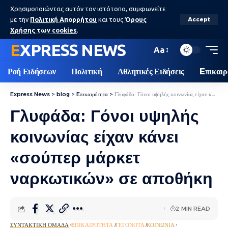
Χρησιμοποιώντας αυτόν τον ιστότοπο, συμφωνείτε
με την
Πολιτική Απορρήτου
και τους
Όρους
Accept
Χρήσης των cookies
.
EXPRESS NEWS
Aa
Ροή Ειδήσεων
Πολιτική
Αθλητικές Ειδήσεις
Eπικαιρ
Express News
>
blog
>
Eπικαιρότητα
>
Γλυφάδα: Γόνοι υψηλής κοινωνίας είχαν κάνει «σούπερ μάρκετ ναρκωτικών» σε αποθήκη
Γλυφάδα: Γόνοι υψηλής
κοινωνίας είχαν κάνει
«σούπερ μάρκετ
ναρκωτικών» σε αποθήκη
2 MIN READ
ΣΥΝΤΑΚΤΙΚΉ ΟΜΆΔΑ
EΠΙΚΑΙΡΌΤΗΤΑ
ΓΕΓΟΝΌΤΑ
ΚΟΙΝΩΝΊΑ