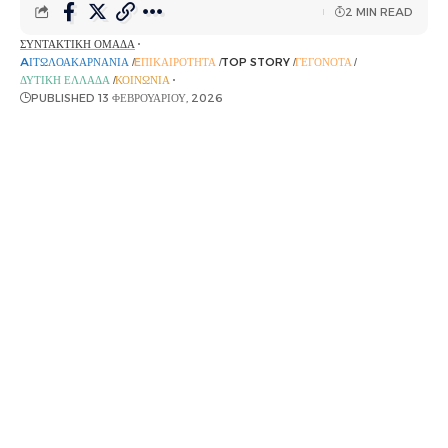
2 MIN READ
ΣΥΝΤΑΚΤΙΚΉ ΟΜΆΔΑ
AΙΤΩΛΟΑΚΑΡΝΑΝΊΑ
EΠΙΚΑΙΡΌΤΗΤΑ
TOP STORY
ΓΕΓΟΝΌΤΑ
ΔΥΤΙΚΉ ΕΛΛΆΔΑ
ΚΟΙΝΩΝΊΑ
PUBLISHED 13 ΦΕΒΡΟΥΑΡΊΟΥ, 2026
Συνελήφθη κατηγορούμενη για πλαστογραφία και