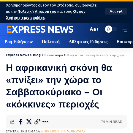
Χρησιμοποιώντας αυτόν τον ιστότοπο, συμφωνείτε
με την
Πολιτική Απορρήτου
και τους
Όρους
Accept
Χρήσης των cookies
.
EXPRESS NEWS
Aa
Ροή Ειδήσεων
Πολιτική
Αθλητικές Ειδήσεις
Eπικαιρ
Express News
>
blog
>
Eπικαιρότητα
>
Η αφρικανική σκόνη θα «πνίξει» την χώρα το Σαββατοκύριακο – Οι «κόκκινες» περιοχές
Η αφρικανική σκόνη θα
«πνίξει» την χώρα το
Σαββατοκύριακο – Οι
«κόκκινες» περιοχές
1 MIN READ
ΣΥΝΤΑΚΤΙΚΉ ΟΜΆΔΑ
EΠΙΚΑΙΡΌΤΗΤΑ
ΚΟΙΝΩΝΊΑ