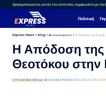
Χρησιμοποιώντας αυτόν τον ιστότοπο, συμφωνείτε με την
Πολιτική
Γε
Express News
>
blog
>
Aιτωλοακαρνανία
>
Η Απόδοση της Εορτής 
Η Απόδοση της 
Θεοτόκου στην 
ΣΥΝΤΑΚΤΙΚΉ ΟΜΆΔΑ
AΙΤΩΛΟΑΚΑΡΝΑΝΊΑ
ΕΚΚΛΗΣΙΑΣΤΙΚΆ
ΚΟΙ