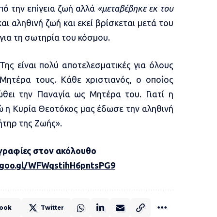
πό την επίγεια ζωή αλλά
«μεταβέβηκε εκ του
αι αληθινή ζωή και εκεί βρίσκεται μετά του
για τη σωτηρία του κόσμου.
Της είναι πολύ αποτελεσματικές για όλους
Μητέρα τους. Κάθε χριστιανός, ο οποίος
ώθει την Παναγία ως Μητέρα του. Γιατί η
ώ η Κυρία Θεοτόκος μας έδωσε την αληθινή
Μήτηρ της Ζωής».
γραφίες στον ακόλουθο
p.goo.gl/WFWqstihH6pntsPG9
ook
Twitter