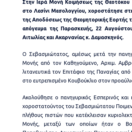
Στην Ιερά Μονή Κοιμήσεως της Θεοτόκου (
στο Λεσίνι Μεσολογγίου, χοροστάτησε στ
της Αποδόσεως της Θεομητορικής Εορτής τ
απόγευμα της Παρασκευής, 22 Αυγούστο
Αιτωλίας και Ακαρνανίας κ. Δαμασκηνός.
Ο Σεβασμιώτατος, αμέσως μετά την πανη
Μονής από τον Καθηγούμενο, Αρχιμ. Αμβρό
λιτανευτικά τον Επιτάφιο της Παναγίας από
στο ευτρεπισμένο Κουβούκλιο στον προαύλι
Ακολούθησε ο πανηγυρικός Εσπερινός και 
χοροστατούντος του Σεβασμιώτατου Ποιμενά
πλήθους πιστών που κατέκλεισαν κυριολεκτ
Μονής, μεταξύ των οποίων ήταν ο Βου