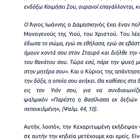
ενδόξω Κοιμήσει Σου, ουρανοί επαγάλλονται, κ
Ο
Άγιος Ιωάννης ο Δαμασκηνός έχει έναν πολ
Μονογενούς της Υιού, του Χριστού. Του λέε
έδωσα το σώμα, εγώ σε εθήλασα, εγώ σε εβάστ
ήμουν κοντά σου στον Σταυρό και διήλθε την
του θανάτου σου. Τώρα εσύ, πάρε την ψυχή μο
στην μητέρα σου».
Και ο Κύριος της απάντησε
την δόξα, η οποία σου ανήκει. Θα καθίσεις στα δ
εις τον Υιόν σου, για να συνδιαιωνί
ψαλμικόν
«Παρέστη η Βασίλισσα εκ δεξιών 
πεποικιλμένη», (Ψαλμ. 44, 10).
Αυτήν, λοιπόν, την Κεχαριτωμένη εκήδεψαν ο
σε αυτήν την κηδεία μετέχουμε και εμείς. Εί