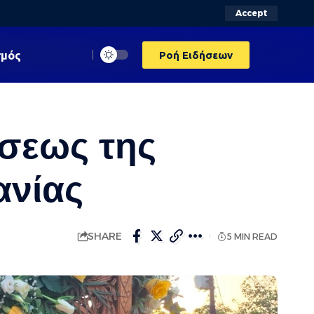
Accept
σμός
Ροή Ειδήσεων
σεως της
ανίας
SHARE
5 MIN READ