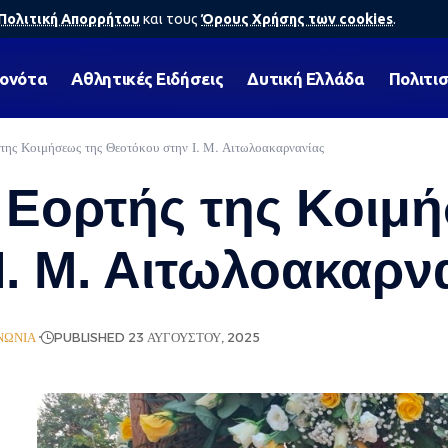
Πολιτική Απορρήτου
και τους
Όρους Χρήσης των cookies
.
γονότα
Αθλητικές Ειδήσεις
Δυτική Ελλάδα
Πολιτι
της Κοιμήσεως της Θεοτόκου στην Ι. Μ. Αιτωλοακαρνανίας
Εορτής της Κοιμή
Ι. Μ. Αιτωλοακαρν
ΝΩΝΊΑ
PUBLISHED 23 ΑΥΓΟΎΣΤΟΥ, 2025