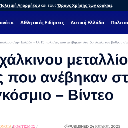
Πολιτική Απορρήτου
και τους
Όρους Χρήσης των cookies
.
γονότα
Αθλητικές Ειδήσεις
Δυτική Ελλάδα
Πολιτι
ταλλίου στην Ελλάδα – Οι 15 πολίστες που ανέβηκαν στο 3ο σκαλί του βάθρου στ
χάλκινου μεταλλί
ς που ανέβηκαν στ
κόσμιο – Βίντεο
ΟΝΌΤΑ
ΠΟΛΙΤΙΣΜΌΣ
ΡΟΉ ΕΙΔΉΣΕΩΝ
PUBLISHED 24 ΙΟΥΛΊΟΥ, 2025