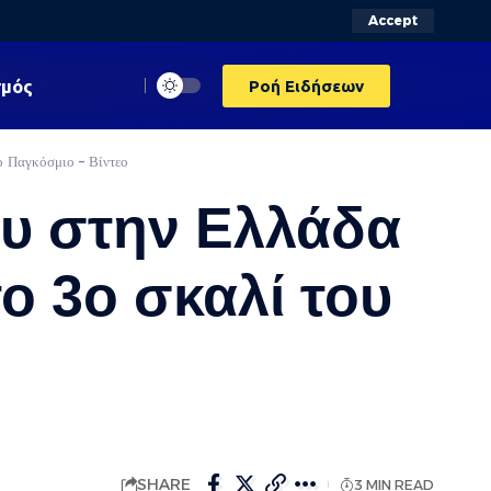
Accept
σμός
Ροή Ειδήσεων
ο Παγκόσμιο – Βίντεο
ου στην Ελλάδα
ο 3ο σκαλί του
SHARE
3 MIN READ