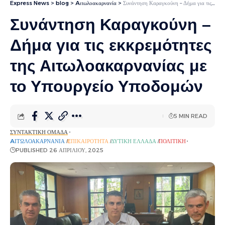
Express News
>
blog
>
Aιτωλοακαρνανία
>
Συνάντηση Καραγκούνη – Δήμα για τις εκκρεμότητες της Αιτωλοακαρνανίας με το Υπουργείο Υποδομών
Συνάντηση Καραγκούνη –
Δήμα για τις εκκρεμότητες
της Αιτωλοακαρνανίας με
το Υπουργείο Υποδομών
5 MIN READ
ΣΥΝΤΑΚΤΙΚΉ ΟΜΆΔΑ
AΙΤΩΛΟΑΚΑΡΝΑΝΊΑ
EΠΙΚΑΙΡΌΤΗΤΑ
ΔΥΤΙΚΉ ΕΛΛΆΔΑ
ΠΟΛΙΤΙΚΉ
PUBLISHED 26 ΑΠΡΙΛΊΟΥ, 2025