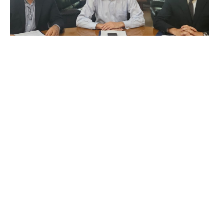
Συνάντηση πραγματοποίησε ο Υφυπουργός Εργασίας &
Κοινωνικής Ασφάλισης κ. Κώστας Καραγκούνης με τον
Υπουργό Υποδομών και Μεταφορών κ. Χρίστο Δήμο
προκειμένου να συζητηθούν οι προτεραιότητες των
έργων που απασχολούν το νομό Αιτωλοακαρνανίας.
Στην συνάντηση συμμετείχε και ο Γενικός Γραμματέας
Υποδομών κ. Δημήτριος Αναγνώπουλος.
Στην εφ’ όλης της ύλης συζήτηση που
πραγματοποιήθηκε δόθηκε προτεραιότητα στα
ζητήματα που αφορουν τους δήμους του νομού,