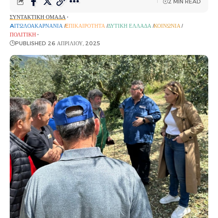
2 MIN READ
ΣΥΝΤΑΚΤΙΚΉ ΟΜΆΔΑ
AΙΤΩΛΟΑΚΑΡΝΑΝΊΑ
EΠΙΚΑΙΡΌΤΗΤΑ
ΔΥΤΙΚΉ ΕΛΛΆΔΑ
ΚΟΙΝΩΝΊΑ
ΠΟΛΙΤΙΚΉ
PUBLISHED 26 ΑΠΡΙΛΊΟΥ, 2025