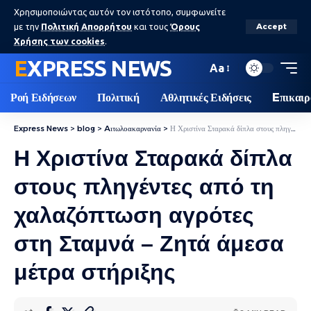
Χρησιμοποιώντας αυτόν τον ιστότοπο, συμφωνείτε
με την
Πολιτική Απορρήτου
και τους
Όρους
Accept
Χρήσης των cookies
.
EXPRESS NEWS
Aa
Ροή Ειδήσεων
Πολιτική
Αθλητικές Ειδήσεις
Eπικαιρ
Express News
>
blog
>
Aιτωλοακαρνανία
>
Η Χριστίνα Σταρακά δίπλα στους πληγέντες από τη χαλαζόπτωση αγρότες στη Σταμνά – Ζητά άμεσα μέτρα στήριξης
Η Χριστίνα Σταρακά δίπλα
στους πληγέντες από τη
χαλαζόπτωση αγρότες
στη Σταμνά – Ζητά άμεσα
μέτρα στήριξης