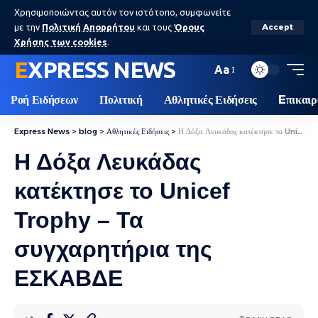
Χρησιμοποιώντας αυτόν τον ιστότοπο, συμφωνείτε
με την
Πολιτική Απορρήτου
και τους
Όρους
Accept
Χρήσης των cookies
.
EXPRESS NEWS
Aa
Ροή Ειδήσεων
Πολιτική
Αθλητικές Ειδήσεις
Eπικαιρ
Express News
>
blog
>
Αθλητικές Ειδήσεις
>
Η Δόξα Λευκάδας κατέκτησε το Unicef Trophy – Τα συγχαρητήρια της ΕΣΚΑΒΔΕ
Η Δόξα Λευκάδας
κατέκτησε το Unicef
Trophy – Τα
συγχαρητήρια της
ΕΣΚΑΒΔΕ