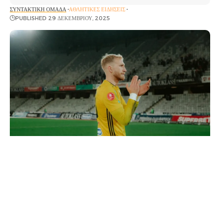
ΣΥΝΤΑΚΤΙΚΉ ΟΜΆΔΑ
ΑΘΛΗΤΙΚΈΣ ΕΙΔΉΣΕΙΣ
PUBLISHED 29 ΔΕΚΕΜΒΡΊΟΥ, 2025
Τη στιγμή που ο Λούκας Τσάβες μετράει μέρες
πλέον στο Αγρίνιο για να αποχωρήσει μετά το
τέλος του διετούς δανεισμού του από την