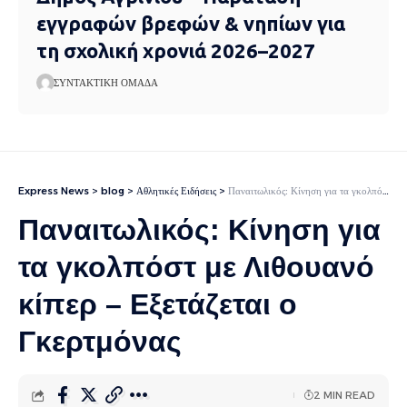
εγγραφών βρεφών & νηπίων για
τη σχολική χρονιά 2026–2027
ΣΥΝΤΑΚΤΙΚΉ ΟΜΆΔΑ
Express News
>
blog
>
Αθλητικές Ειδήσεις
>
Παναιτωλικός: Κίνηση για τα γκολπόστ με Λιθουανό κίπερ – Εξετάζεται ο Γκερτμόνας
Παναιτωλικός: Κίνηση για
τα γκολπόστ με Λιθουανό
κίπερ – Εξετάζεται ο
Γκερτμόνας
2 MIN READ