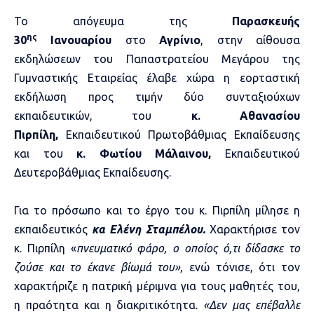
Το απόγευμα της
Παρασκευής
ης
30
Ιανουαρίου
στο
Αγρίνιο
, στην αίθουσα
εκδηλώσεων του Παπαστρατείου Μεγάρου της
Γυμναστικής Εταιρείας έλαβε χώρα η εορταστική
εκδήλωση προς τιμήν δύο συνταξιούχων
εκπαιδευτικών, του
κ. Αθανασίου
Πιρπίλη,
Εκπαιδευτικού Πρωτοβάθμιας Εκπαίδευσης
και του
κ. Φωτίου Μάλαινου,
Εκπαιδευτικού
Δευτεροβάθμιας Εκπαίδευσης.
Για το πρόσωπο και το έργο του κ. Πιρπίλη μίλησε η
εκπαιδευτικός
κα Ελένη Σταμπέλου.
Χαρακτήρισε τον
κ. Πιρπίλη «
πνευματικό φάρο, ο οποίος ό,τι δίδασκε το
ζούσε και το έκανε βίωμά του»
, ενώ τόνισε, ότι τον
χαρακτήριζε η πατρική μέριμνα για τους μαθητές του,
η πραότητα και η διακριτικότητα.
«Δεν μας επέβαλλε