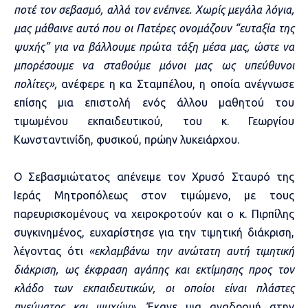
ποτέ τον σεβασμό, αλλά τον ενέπνεε. Χωρίς μεγάλα λόγια,
μας μάθαινε αυτό που οι Πατέρες ονομάζουν “ευταξία της
ψυχής” για να βάλλουμε πρώτα τάξη μέσα μας, ώστε να
μπορέσουμε να σταθούμε μόνοι μας ως υπεύθυνοι
πολίτες»,
ανέφερε η κα Σταμπέλου, η οποία ανέγνωσε
επίσης μια επιστολή ενός άλλου μαθητού του
τιμωμένου εκπαιδευτικού, του κ. Γεωργίου
Κωνσταντινίδη, φυσικού, πρώην λυκειάρχου.
Ο Σεβασμιώτατος απένειμε τον Χρυσό Σταυρό της
Ιεράς Μητροπόλεως στον τιμώμενο, με τους
παρευρισκομένους να χειροκροτούν και ο κ. Πιρπίλης
συγκινημένος, ευχαρίστησε για την τιμητική διάκριση,
λέγοντας ότι
«εκλαμβάνω την ανώτατη αυτή τιμητική
διάκριση, ως έκφραση αγάπης και εκτίμησης προς τον
κλάδο των εκπαιδευτικών, οι οποίοι είναι πλάστες
πνεύματος και ψυχών».
Έκανε μια αναδρομή στην