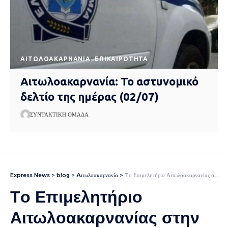
AΙΤΩΛΟΑΚΑΡΝΑΝΊΑ
EΠΙΚΑΙΡΌΤΗΤΑ
Αιτωλοακαρνανία: Το αστυνομικό
δελτίο της ημέρας (02/07)
ΣΥΝΤΑΚΤΙΚΉ ΟΜΆΔΑ
Express News
>
blog
>
Aιτωλοακαρνανία
>
Tο Επιμελητήριο Αιτωλοακαρνανίας στην Διεθνή Έκθεση Τροφίμων – Ποτών «EXPOTROF 2026»
Tο Επιμελητήριο
Αιτωλοακαρνανίας στην