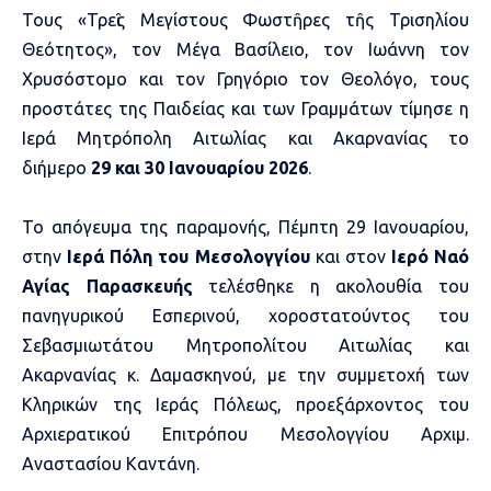
Τους «Τρεῖς Μεγίστους Φωστῆρες τῆς Τρισηλίου
Θεότητος», τον Μέγα Βασίλειο, τον Ιωάννη τον
Χρυσόστομο και τον Γρηγόριο τον Θεολόγο, τους
προστάτες της Παιδείας και των Γραμμάτων τίμησε η
Ιερά Μητρόπολη Αιτωλίας και Ακαρνανίας το
διήμερο
29 και 30 Ιανουαρίου 2026
.
Το απόγευμα της παραμονής, Πέμπτη 29 Ιανουαρίου,
στην
Ιερά Πόλη του Μεσολογγίου
και στον
Ιερό Ναό
Αγίας Παρασκευής
τελέσθηκε η ακολουθία του
πανηγυρικού Εσπερινού, χοροστατούντος του
Σεβασμιωτάτου Μητροπολίτου Αιτωλίας και
Ακαρνανίας κ. Δαμασκηνού, με την συμμετοχή των
Κληρικών της Ιεράς Πόλεως, προεξάρχοντος του
Αρχιερατικού Επιτρόπου Μεσολογγίου Αρχιμ.
Αναστασίου Καντάνη.