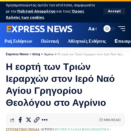
Χρησιμοποιώντας αυτόν τον ιστότοπο, συμφωνείτε
με την
Πολιτική Απορρήτου
και τους
Όρους
Accept
Χρήσης των cookies
.
EXPRESS NEWS
Aa
Ροή Ειδήσεων
Πολιτική
Αθλητικές Ειδήσεις
Eπικαιρ
Express News
>
blog
>
Αγρίνιο
>
Η εορτή των Τριών Ιεραρχών στον Ιερό Ναό Αγίου Γρηγορίου Θεολόγου στο Αγρίνιο
Η εορτή των Τριών
Ιεραρχών στον Ιερό Ναό
Αγίου Γρηγορίου
Θεολόγου στο Αγρίνιο
1 MIN READ
ΣΥΝΤΑΚΤΙΚΉ ΟΜΆΔΑ
ΑΓΡΊΝΙΟ
ΔΥΤΙΚΉ ΕΛΛΆΔΑ
ΕΚΚΛΗΣΙΑΣΤΙΚΆ