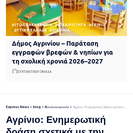
AΙΤΩΛΟΑΚΑΡΝΑΝΊΑ
EΠΙΚΑΙΡΌΤΗΤΑ
ΑΓΡΊΝΙΟ
ΔΥΤΙΚΉ ΕΛΛΆΔΑ
ΚΟΙΝΩΝΊΑ
Δήμος Αγρινίου – Παράταση
εγγραφών βρεφών & νηπίων για
τη σχολική χρονιά 2026–2027
ΣΥΝΤΑΚΤΙΚΉ ΟΜΆΔΑ
Express News
>
blog
>
Aιτωλοακαρνανία
>
Αγρίνιο: Ενημερωτική δράση σχετικά με την εποχική γρίπη από το Κέντρο Κοινότητας
Αγρίνιο: Ενημερωτική
δράση σχετικά με την