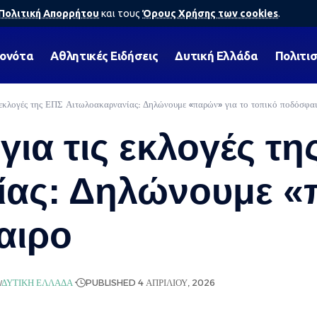
Πολιτική Απορρήτου
και τους
Όρους Χρήσης των cookies
.
γονότα
Αθλητικές Ειδήσεις
Δυτική Ελλάδα
Πολιτι
 εκλογές της ΕΠΣ Αιτωλοακαρνανίας: Δηλώνουμε «παρών» για το τοπικό ποδόσφα
ια τις εκλογές τη
ας: Δηλώνουμε «
αιρο
ΔΥΤΙΚΉ ΕΛΛΆΔΑ
PUBLISHED 4 ΑΠΡΙΛΊΟΥ, 2026