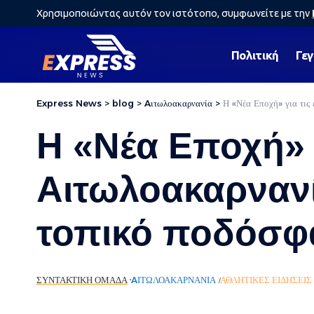
Χρησιμοποιώντας αυτόν τον ιστότοπο, συμφωνείτε με την
Πολιτική
Γε
Express News
>
blog
>
Aιτωλοακαρνανία
>
Η «Νέα Εποχή» για τις
Η «Νέα Εποχή» γ
Αιτωλοακαρνανί
τοπικό ποδόσφ
ΣΥΝΤΑΚΤΙΚΉ ΟΜΆΔΑ
AΙΤΩΛΟΑΚΑΡΝΑΝΊΑ
ΑΘΛΗΤΙΚΈΣ ΕΙΔΉΣΕΙΣ