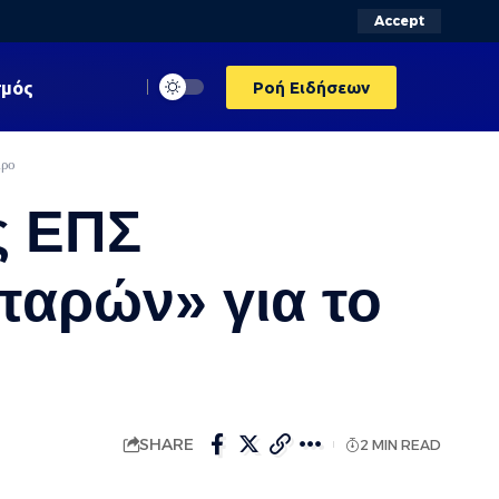
Accept
σμός
Ροή Ειδήσεων
ιρο
ς ΕΠΣ
παρών» για το
SHARE
2 MIN READ