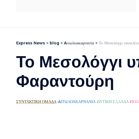
Express News
>
blog
>
Aιτωλοακαρνανία
>
Το Μεσολόγγι υποκλίνε
Το Μεσολόγγι υ
Φαραντούρη
ΣΥΝΤΑΚΤΙΚΉ ΟΜΆΔΑ
AΙΤΩΛΟΑΚΑΡΝΑΝΊΑ
ΔΥΤΙΚΉ ΕΛΛΆΔΑ
ΠΟΛ