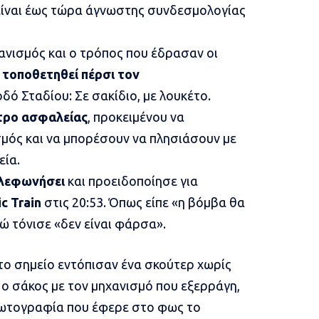
είναι έως τώρα άγνωστης συνδεσμολογίας
ανισμός και ο τρόπος που έδρασαν οι
 τοποθετηθεί πέρσι τον
δό Σταδίου: Σε σακίδιο, με λουκέτο.
τρο ασφαλείας
, προκειμένου να
σμός και να μπορέσουν να πλησιάσουν με
εία.
λεφωνήσει
και προειδοποίησε για
ic Train
στις 20:53. Όπως είπε «η βόμβα θα
ώ τόνισε «δεν είναι φάρσα».
ο σημείο εντόπισαν ένα σκούτερ χωρίς
τι ο σάκος με τον μηχανισμό που εξερράγη,
φωτογραφία που έφερε στο φως το