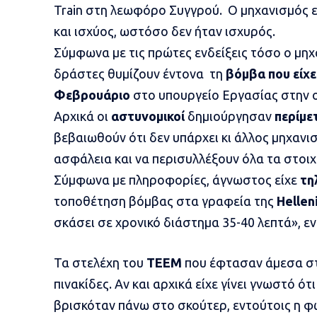
Train
στη λεωφόρο
Συγγρού
. Ο μηχανισμός 
και ισχύος, ωστόσο δεν ήταν ισχυρός.
Σύμφωνα με τις πρώτες ενδείξεις τόσο ο μηχ
δράστες θυμίζουν έντονα τη
βόμβα που είχε
Φεβρουάριο
στο
υπουργείο Εργασίας
στην ο
Αρχικά οι
αστυνομικοί
δημιούργησαν
περίμε
βεβαιωθούν ότι δεν υπάρχει κι άλλος μηχανι
ασφάλεια και να περισυλλέξουν όλα τα στοιχ
Σύμφωνα με πληροφορίες, άγνωστος είχε
τη
τοποθέτηση βόμβας στα γραφεία της
Hellen
σκάσει σε χρονικό διάστημα 35-40 λεπτά», εν
Τα στελέχη του
ΤΕΕΜ
που έφτασαν άμεσα στ
πινακίδες. Αν και αρχικά είχε γίνει γνωστό ό
βρισκόταν πάνω στο σκούτερ, εντούτοις η 