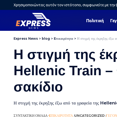
Χρησιμοποιώντας αυτόν τον ιστότοπο, συμφωνείτε με την
Πολιτική
Γε
Express News
>
blog
>
Eπικαιρότητα
>
Η στιγμή της έκρηξης έξω 
Η στιγμή της έκ
Hellenic Train 
σακίδιο
Η στιγμή της έκρηξης έξω από τα γραφεία της Hellen
ΣΥΝΤΑΚΤΙΚΉ ΟΜΆΔΑ
EΠΙΚΑΙΡΌΤΗΤΑ
UNCATEGORIZED
ΓΕΓΟΝ