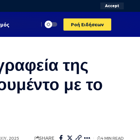
Accept
σμός
Ροή Ειδήσεων
γραφεία της
ουμέντο με το
SHARE
ΊΟΥ, 2025
4 MIN READ