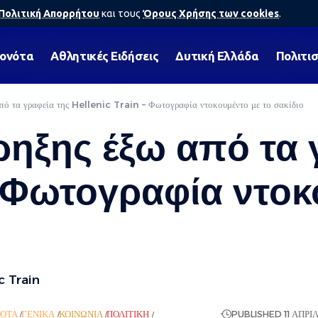
Πολιτική Απορρήτου
και τους
Όρους Χρήσης των cookies
.
γονότα
Αθλητικές Ειδήσεις
Δυτική Ελλάδα
Πολιτι
από τα γραφεία της Hellenic Train – Φωτογραφία ντοκουμέντο με το σακίδιο
ρηξης έξω από τα 
– Φωτογραφία ντοκ
ic Train
ΌΤΑ
ΓΕΝΙΚΆ
ΚΟΙΝΩΝΊΑ
ΠΟΛΙΤΙΚΉ
ΡΟΉ ΕΙΔΉΣΕΩΝ
PUBLISHED 11 ΑΠΡΙΛ