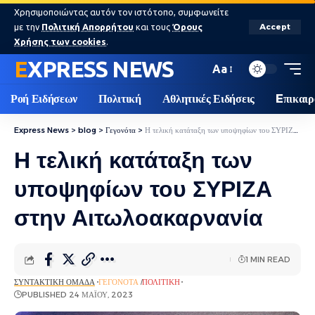
Χρησιμοποιώντας αυτόν τον ιστότοπο, συμφωνείτε
με την
Πολιτική Απορρήτου
και τους
Όρους
Accept
Χρήσης των cookies
.
EXPRESS NEWS
Aa
Ροή Ειδήσεων
Πολιτική
Αθλητικές Ειδήσεις
Eπικαιρ
Express News
>
blog
>
Γεγονότα
>
Η τελική κατάταξη των υποψηφίων του ΣΥΡΙΖΑ στην Αιτωλοακαρνανία
Η τελική κατάταξη των
υποψηφίων του ΣΥΡΙΖΑ
στην Αιτωλοακαρνανία
1 MIN READ
ΣΥΝΤΑΚΤΙΚΉ ΟΜΆΔΑ
ΓΕΓΟΝΌΤΑ
ΠΟΛΙΤΙΚΉ
PUBLISHED 24 ΜΑΪ́ΟΥ, 2023