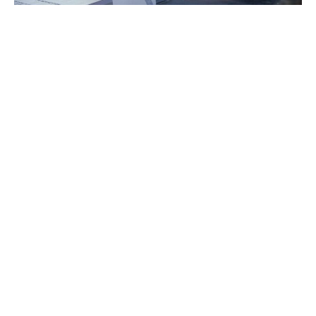
Η ισχύς της λίστας αντί του σταυρού
προτίμησης και η ενισχυμένη
αναλογική στις νέες εκλογές 2023 –
Πώς θα οδηγηθούμε στη νέα κάλπη
Πρόσω ολοταχώς για νέες εκλογές οδεύει η χώρα.
Ο εκλογικός θρίαμβος Μητσοτάκη στις κάλπες της
21ης Μαΐου άλλαξε τα δεδομένα, με αποτέλεσμα να
«τρέξουν» οι διαδικασίες που ακολουθούνται βάσει
Συντάγματος σε περίπτωση αδυναμίας σχηματισμού
κυβέρνησης, καθώς επίσης και ο χρόνος διεξαγωγής
των επόμενων εκλογών.
Η Βουλή θα συγκληθεί σε Α’ τακτική Σύνοδο, την
Κυριακή 28 Μαΐου, αντί της Πέμπτης 1η Ιουνίου, όπως
είχε οριστεί με το Προεδρικό Διάταγμα για τη διάλυση