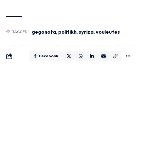
gegonota
,
politikh
,
syriza
,
vouleutes
TAGGED:
Facebook