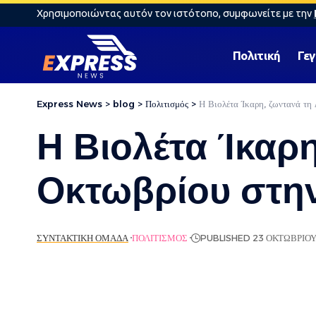
Χρησιμοποιώντας αυτόν τον ιστότοπο, συμφωνείτε με την
Πολιτική
Γε
Express News
>
blog
>
Πολιτισμός
>
Η Βιολέτα Ίκαρη, ζωντανά τη
Η Βιολέτα Ίκαρη
Οκτωβρίου στη
ΣΥΝΤΑΚΤΙΚΉ ΟΜΆΔΑ
ΠΟΛΙΤΙΣΜΌΣ
PUBLISHED 23 ΟΚΤΩΒΡΊΟΥ