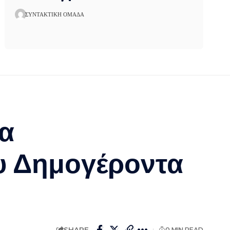
ΣΥΝΤΑΚΤΙΚΉ ΟΜΆΔΑ
τα
υ Δημογέροντα
SHARE
0 MIN READ