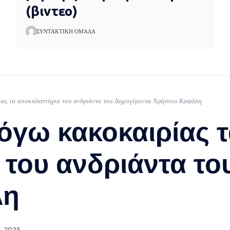
(βιντεο)
ΣΥΝΤΑΚΤΙΚΉ ΟΜΆΔΑ
ας τα αποκαλυπτήρια του ανδριάντα του Δημογέροντα Χρήστου Καψάλη
όγω κακοκαιρίας 
του ανδριάντα το
λη
, 2025