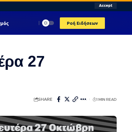
Accept
σμός
Ροή Ειδήσεων
έρα 27
SHARE
1 MIN READ