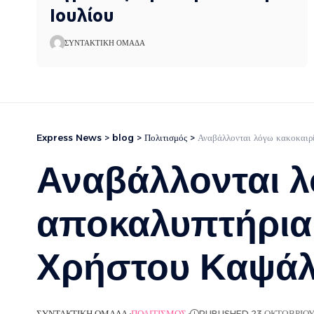
Ιουλίου
ΣΥΝΤΑΚΤΙΚΉ ΟΜΆΔΑ
Express News
>
blog
>
Πολιτισμός
>
Αναβάλλονται λόγω κακοκαιρί
Αναβάλλονται λ
αποκαλυπτήρια 
Χρήστου Καψά
ΣΥΝΤΑΚΤΙΚΉ ΟΜΆΔΑ
ΠΟΛΙΤΙΣΜΌΣ
PUBLISHED 23 ΟΚΤΩΒΡΊΟΥ