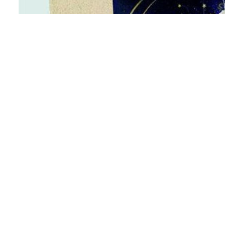
Στο πλαίσιο της έκθεσης ζωγραφικής για την
(Σύλλογος Γονιών Παιδιών με Νεοπλασματική
τέχνης My HeART της κ. Χριστίνας Μπλαχούρ
κιθάρας σε έργα :
Couperin, Bach, Sor,Barrios, Brouwer, Koshk
Φεβρουαρίου 2024, στις 7:00 μ.μ. στο κτίριο