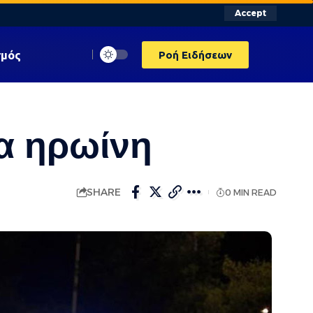
Accept
σμός
Ροή Ειδήσεων
ια ηρωίνη
SHARE
0 MIN READ