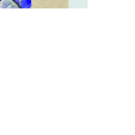
 στήριξη των παιδιών της Φλόγας
 Ασθένεια), που οργανώνει το εργαστήριο
α θα πραγματοποιηθεί Ρεσιτάλ κλασικής
in από τον Χάρη Οικονόμου το Σάββατο 10
 της παλαιάς Δημοτικής Αγοράς.