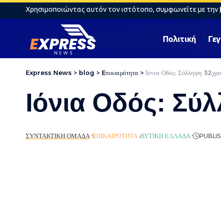
Χρησιμοποιώντας αυτόν τον ιστότοπο, συμφωνείτε με την
Πολιτική
Γε
Express News
>
blog
>
Eπικαιρότητα
>
Ιόνια Οδός: Σύλληψη 32χρο
Ιόνια Οδός: Σύ
ΣΥΝΤΑΚΤΙΚΉ ΟΜΆΔΑ
EΠΙΚΑΙΡΌΤΗΤΑ
ΔΥΤΙΚΉ ΕΛΛΆΔΑ
PUBLIS