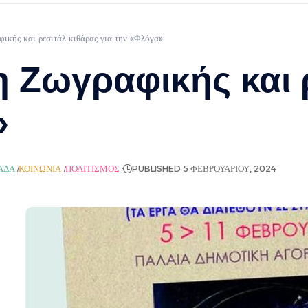
φικής και ρεσιτάλ κιθάρας για την «Φλόγα»
η Ζωγραφικής και 
»
ΆΔΑ
ΚΟΙΝΩΝΊΑ
ΠΟΛΙΤΙΣΜΌΣ
PUBLISHED 5 ΦΕΒΡΟΥΑΡΊΟΥ, 2024