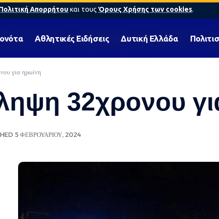
Πολιτική Απορρήτου
και τους
Όρους Χρήσης των cookies
.
γονότα
Αθλητικές Ειδήσεις
Δυτική Ελλάδα
Πολιτι
νου για ηρωίνη
λληψη 32χρονου γ
HED 5 ΦΕΒΡΟΥΑΡΊΟΥ, 2024