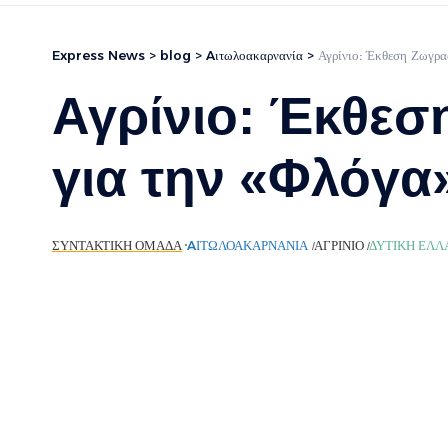
Express News
>
blog
>
Aιτωλοακαρνανία
>
Αγρίνιο: Έκθεση Ζωγρα
Αγρίνιο: Έκθεσ
για την «Φλόγα
ΣΥΝΤΑΚΤΙΚΉ ΟΜΆΔΑ
AΙΤΩΛΟΑΚΑΡΝΑΝΊΑ
ΑΓΡΊΝΙΟ
ΔΥΤΙΚΉ ΕΛΛ