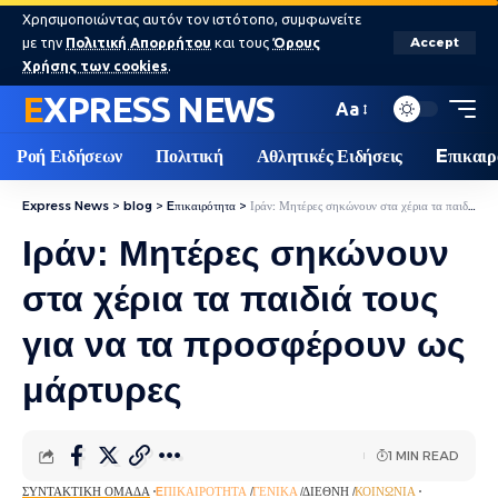
Χρησιμοποιώντας αυτόν τον ιστότοπο, συμφωνείτε
με την
Πολιτική Απορρήτου
και τους
Όρους
Accept
Χρήσης των cookies
.
EXPRESS NEWS
Aa
Ροή Ειδήσεων
Πολιτική
Αθλητικές Ειδήσεις
Eπικαιρ
Express News
>
blog
>
Eπικαιρότητα
>
Ιράν: Μητέρες σηκώνουν στα χέρια τα παιδιά τους για να τα προσφέρουν ως μάρτυρες
Ιράν: Μητέρες σηκώνουν
στα χέρια τα παιδιά τους
για να τα προσφέρουν ως
μάρτυρες
1 MIN READ
ΣΥΝΤΑΚΤΙΚΉ ΟΜΆΔΑ
EΠΙΚΑΙΡΌΤΗΤΑ
ΓΕΝΙΚΆ
ΔΙΕΘΝΉ
ΚΟΙΝΩΝΊΑ