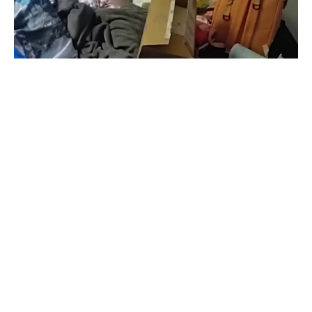
«Ήταν σοβαρά αφυδατωμένο και αγωνιζόταν για τη
ζωή του»
Ένα νεογέννητο βρέφος, που είχε μείνει ολομόναχο σε
ένα σπίτι στην Αριζόνα για αρκετές ημέρες μετά τον
θάνατο της μητέρας του, διασώθηκε από
αστυνομικούς, οι οποίοι βρήκαν το βρέφος «να
αγωνίζεται για τη ζωή του» σε εξαιρετικά κρίσιμη
κατάσταση.