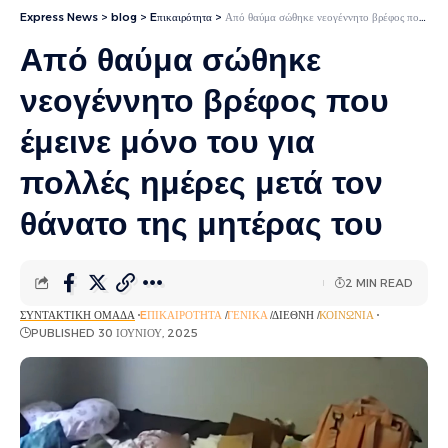
Express News
>
blog
>
Eπικαιρότητα
>
Από θαύμα σώθηκε νεογέννητο βρέφος που έμεινε μόνο του για πολλές ημέρες μετά τον θάνατο της μητέρας του
Από θαύμα σώθηκε
νεογέννητο βρέφος που
έμεινε μόνο του για
πολλές ημέρες μετά τον
θάνατο της μητέρας του
2 MIN READ
ΣΥΝΤΑΚΤΙΚΉ ΟΜΆΔΑ
EΠΙΚΑΙΡΌΤΗΤΑ
ΓΕΝΙΚΆ
ΔΙΕΘΝΉ
ΚΟΙΝΩΝΊΑ
PUBLISHED 30 ΙΟΥΝΊΟΥ, 2025