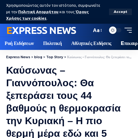
Χρησιμοποιώντας αυτόν τον ιστότοπο, συμφωνείτε
με την
Πολιτική Απορρήτου
και τους
Όρους
Accept
Χρήσης των cookies
.
EXPRESS NEWS
Aa
Ροή Ειδήσεων
Πολιτική
Αθλητικές Ειδήσεις
Eπικαιρ
Express News
>
blog
>
Top Story
>
Καύσωνας – Γιαννόπουλος: Θα ξεπεράσει τους 44 βαθμούς η θερμοκρασία την Κυριακή – Η πιο θερμή μέρα εδώ και 5 χρόνια
Καύσωνας –
Γιαννόπουλος: Θα
ξεπεράσει τους 44
βαθμούς η θερμοκρασία
την Κυριακή – Η πιο
θερμή μέρα εδώ και 5