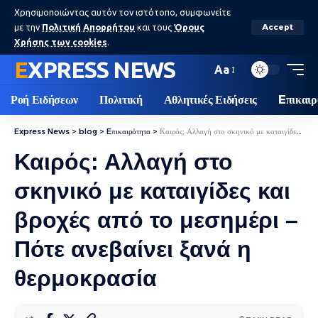
Χρησιμοποιώντας αυτόν τον ιστότοπο, συμφωνείτε
με την
Πολιτική Απορρήτου
και τους
Όρους
Accept
Χρήσης των cookies
.
EXPRESS NEWS
Aa
Ροή Ειδήσεων
Πολιτική
Αθλητικές Ειδήσεις
Eπικαιρ
Express News
>
blog
>
Eπικαιρότητα
>
Καιρός: Αλλαγή στο σκηνικό με καταιγίδες και βροχές από το μεσημέρι – Πότε ανεβαίνει ξανά η θερμοκρασία
Καιρός: Αλλαγή στο
σκηνικό με καταιγίδες και
βροχές από το μεσημέρι –
Πότε ανεβαίνει ξανά η
θερμοκρασία