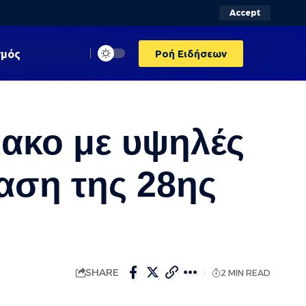
Accept
σμός
Ροή Ειδήσεων
ιακο με υψηλές
αση της 28ης
SHARE
2 MIN READ