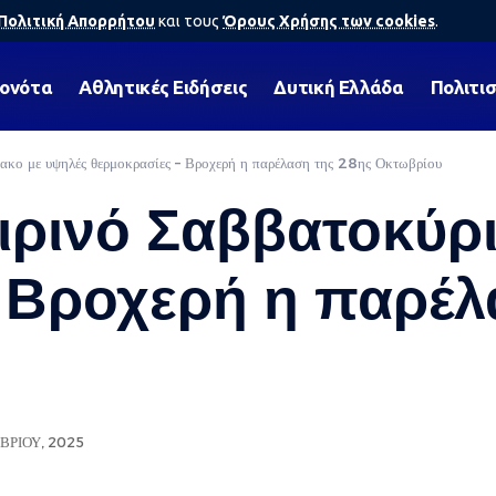
Πολιτική Απορρήτου
και τους
Όρους Χρήσης των cookies
.
γονότα
Αθλητικές Ειδήσεις
Δυτική Ελλάδα
Πολιτι
ακο με υψηλές θερμοκρασίες – Βροχερή η παρέλαση της 28ης Οκτωβρίου
ιρινό Σαββατοκύρ
 Βροχερή η παρέλ
ΒΡΊΟΥ, 2025