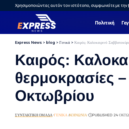
Χρησιμοποιώντας αυτόν τον ιστότοπο, συμφωνείτε με την
Πολιτική
Γε
Express News
>
blog
>
Γενικά
>
Καιρός: Καλοκαιρινό Σαββατοκύρι
Καιρός: Καλοκα
θερμοκρασίες –
Οκτωβρίου
ΣΥΝΤΑΚΤΙΚΉ ΟΜΆΔΑ
ΓΕΝΙΚΆ
ΚΟΙΝΩΝΊΑ
PUBLISHED 24 ΟΚΤΩ