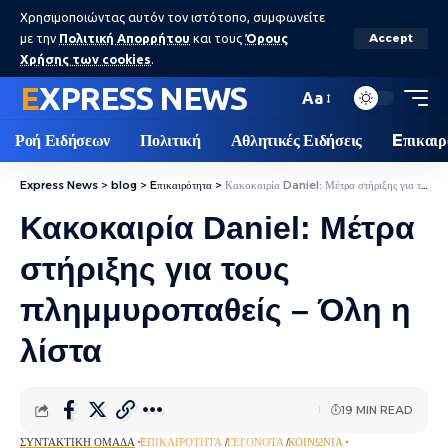
Χρησιμοποιώντας αυτόν τον ιστότοπο, συμφωνείτε
με την
Πολιτική Απορρήτου
και τους
Όρους
Accept
Χρήσης των cookies
.
EXPRESS NEWS
Aa
Ροή Ειδήσεων
Πολιτική
Αθλητικές Ειδήσεις
Eπικαιρ
Express News
>
blog
>
Eπικαιρότητα
>
Κακοκαιρία Daniel: Μέτρα στήριξης για τους πλημμυροπαθείς – Όλη η λίστα
Κακοκαιρία Daniel: Μέτρα
στήριξης για τους
πλημμυροπαθείς – Όλη η
λίστα
19 MIN READ
ΣΥΝΤΑΚΤΙΚΉ ΟΜΆΔΑ
EΠΙΚΑΙΡΌΤΗΤΑ
ΓΕΓΟΝΌΤΑ
ΚΟΙΝΩΝΊΑ