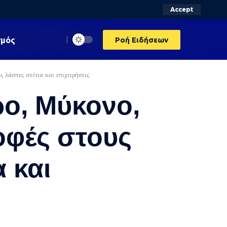
Accept
σμός
Ροή Ειδήσεων
 λάσπες σπίτια και επιχειρήσεις
ρο, Μύκονο,
οφές στους
 και