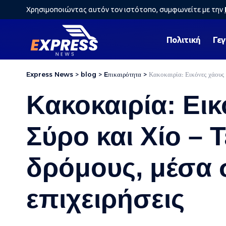
Χρησιμοποιώντας αυτόν τον ιστότοπο, συμφωνείτε με την
Πολιτική
Γε
Express News
>
blog
>
Eπικαιρότητα
>
Κακοκαιρία: Εικόνες χάους 
Κακοκαιρία: Ει
Σύρο και Χίο – 
δρόμους, μέσα σ
επιχειρήσεις