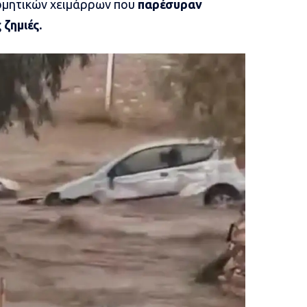
ορμητικών χειμάρρων που
παρέσυραν
ζημιές.