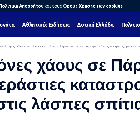
Πολιτική Απορρήτου
και τους
Όρους Χρήσης των cookies
.
γονότα
Αθλητικές Ειδήσεις
Δυτική Ελλάδα
Πολιτι
σε Πάρο, Μύκονο, Σύρο και Χίο – Τεράστιες καταστροφές στους δρόμους, μέσα στις
κόνες χάους σε Πά
Τεράστιες καταστρ
τις λάσπες σπίτια