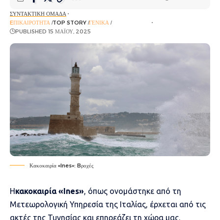
ΣΥΝΤΑΚΤΙΚΉ ΟΜΆΔΑ
EΠΙΚΑΙΡΌΤΗΤΑ
TOP STORY
ΓΕΝΙΚΆ
ΡΟΉ ΕΙΔΉΣΕΩΝ
PUBLISHED 15 ΜΑΪ́ΟΥ, 2025
Κακοκαιρία «Ines»: Bροχές
Η
κακοκαιρία «Ines»
, όπως ονομάστηκε από τη
Μετεωρολογική Υπηρεσία της Ιταλίας, έρχεται από τις
ακτές της Τυνησίας και επηρεάζει τη χώρα μας.