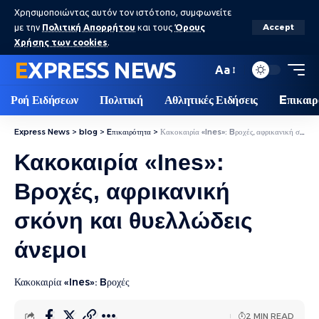
Χρησιμοποιώντας αυτόν τον ιστότοπο, συμφωνείτε
με την
Πολιτική Απορρήτου
και τους
Όρους
Accept
Χρήσης των cookies
.
EXPRESS NEWS
Aa
Ροή Ειδήσεων
Πολιτική
Αθλητικές Ειδήσεις
Eπικαιρ
Express News
>
blog
>
Eπικαιρότητα
>
Κακοκαιρία «Ines»: Bροχές, αφρικανική σκόνη και θυελλώδεις άνεμοι
Κακοκαιρία «Ines»:
Bροχές, αφρικανική
σκόνη και θυελλώδεις
άνεμοι
Κακοκαιρία «Ines»: Bροχές
2 MIN READ