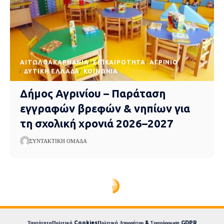
AΙΤΩΛΟΑΚΑΡΝΑΝΊΑ
EΠΙΚΑΙΡΌΤΗΤΑ
ΑΓΡΊΝΙΟ
ΔΥΤΙΚΉ ΕΛΛΆΔΑ
ΚΟΙΝΩΝΊΑ
Δήμος Αγρινίου – Παράταση
εγγραφών βρεφών & νηπίων για
τη σχολική χρονιά 2026–2027
ΣΥΝΤΑΚΤΙΚΉ ΟΜΆΔΑ
Ταυτότητα
Πολιτική Cookies
Πολιτική Απορρήτου & Συμμόρφωση GDPR