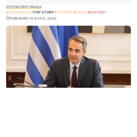
ΣΥΝΤΑΚΤΙΚΉ ΟΜΆΔΑ
EΠΙΚΑΙΡΌΤΗΤΑ
TOP STORY
ΓΕΓΟΝΌΤΑ
ΓΕΝΙΚΆ
ΠΟΛΙΤΙΚΉ
ΡΟΉ ΕΙΔΉΣΕΩΝ
PUBLISHED 14 ΜΑΪ́ΟΥ, 2025
Τέμπη
«Είμαι βέβαιος ότι όλοι οι καλόπιστοι
πολίτες έχουν συνειδητοποιήσει τι
πήγε να συμβεί και σταματώ εδώ»