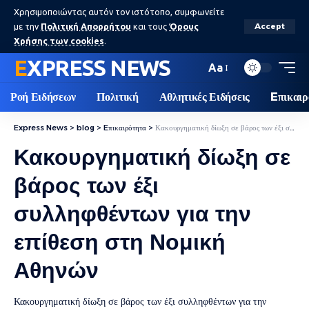
Χρησιμοποιώντας αυτόν τον ιστότοπο, συμφωνείτε
με την
Πολιτική Απορρήτου
και τους
Όρους
Accept
Χρήσης των cookies
.
EXPRESS NEWS
Aa
Ροή Ειδήσεων
Πολιτική
Αθλητικές Ειδήσεις
Eπικαιρ
Express News
>
blog
>
Eπικαιρότητα
>
Κακουργηματική δίωξη σε βάρος των έξι συλληφθέντων για την επίθεση στη Νομική Αθηνών
Κακουργηματική δίωξη σε
βάρος των έξι
συλληφθέντων για την
επίθεση στη Νομική
Αθηνών
Κακουργηματική δίωξη σε βάρος των έξι συλληφθέντων για την