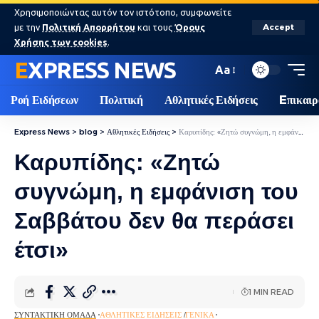
Χρησιμοποιώντας αυτόν τον ιστότοπο, συμφωνείτε
με την
Πολιτική Απορρήτου
και τους
Όρους
Accept
Χρήσης των cookies
.
EXPRESS NEWS
Aa
Ροή Ειδήσεων
Πολιτική
Αθλητικές Ειδήσεις
Eπικαιρ
Express News
>
blog
>
Αθλητικές Ειδήσεις
>
Καρυπίδης: «Ζητώ συγνώμη, η εμφάνιση του Σαββάτου δεν θα περάσει έτσι»
Καρυπίδης: «Ζητώ
συγνώμη, η εμφάνιση του
Σαββάτου δεν θα περάσει
έτσι»
1 MIN READ
ΣΥΝΤΑΚΤΙΚΉ ΟΜΆΔΑ
ΑΘΛΗΤΙΚΈΣ ΕΙΔΉΣΕΙΣ
ΓΕΝΙΚΆ