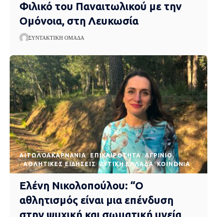
Φιλικό του Παναιτωλικού με την
Ομόνοια, στη Λευκωσία
ΣΥΝΤΑΚΤΙΚΉ ΟΜΆΔΑ
AΙΤΩΛΟΑΚΑΡΝΑΝΊΑ
EΠΙΚΑΙΡΌΤΗΤΑ
ΑΓΡΊΝΙΟ
ΑΘΛΗΤΙΚΈΣ ΕΙΔΉΣΕΙΣ
ΔΥΤΙΚΉ ΕΛΛΆΔΑ
ΚΟΙΝΩΝΊΑ
Ελένη Νικολοπούλου: “Ο
αθλητισμός είναι μια επένδυση
στην ψυχική και σωματική υγεία