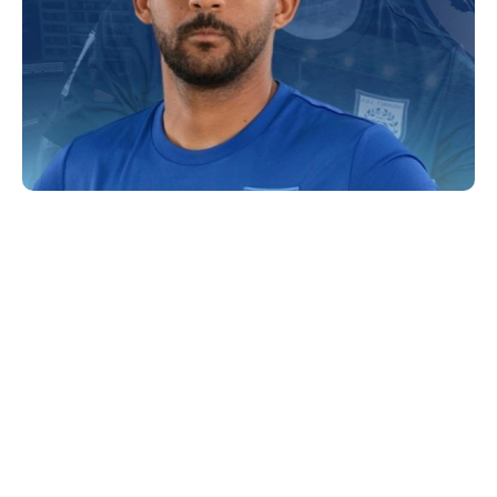
Με την φανέλα του ΠΑΣ Γιάννινα θα αγωνίζεται από
τη νέα σεζόν ο μεσοεπιθετικός από τη Κόστα Ρίκα,
Ντίλαν Φλόρες.
Ο έμπειρος διεθνής με θητεία σε συλλόγους της
Πορτογαλίας και της Ρουμανίας είναι η πιο πρόσφατη
μεταγραφή του ΠΑΣ, μετά τον Κόντε και την άρση
απαγόρευσης μεταγραφών που είχε επιβληθεί στον
ηπειρωτικό σύλλογο.