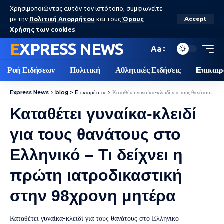
Χρησιμοποιώντας αυτόν τον ιστότοπο, συμφωνείτε
με την
Πολιτική Απορρήτου
και τους
Όρους
Accept
Χρήσης των cookies
.
EXPRESS NEWS
Aa
Ροή Ειδήσεων
Πολιτική
Αθλητικές Ειδήσεις
Eπικαιρ
Express News
>
blog
>
Eπικαιρότητα
>
Καταθέτει γυναίκα-κλειδί για τους θανάτους στο Ελληνικό – Τι δείχνει η πρώτη ιατροδικαστική στην 98χρονη μητέρα
Καταθέτει γυναίκα-κλειδί
για τους θανάτους στο
Ελληνικό – Τι δείχνει η
πρώτη ιατροδικαστική
στην 98χρονη μητέρα
Καταθέτει γυναίκα-κλειδί για τους θανάτους στο Ελληνικό