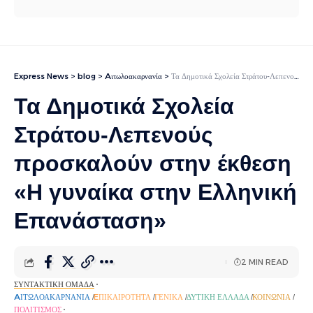
Express News
>
blog
>
Aιτωλοακαρνανία
>
Τα Δημοτικά Σχολεία Στράτου-Λεπενούς προσκαλούν στην έκθεση «Η γυναίκα στην Ελληνική Επανάσταση»
Τα Δημοτικά Σχολεία
Στράτου-Λεπενούς
προσκαλούν στην έκθεση
«Η γυναίκα στην Ελληνική
Επανάσταση»
2 MIN READ
ΣΥΝΤΑΚΤΙΚΉ ΟΜΆΔΑ
AΙΤΩΛΟΑΚΑΡΝΑΝΊΑ
EΠΙΚΑΙΡΌΤΗΤΑ
ΓΕΝΙΚΆ
ΔΥΤΙΚΉ ΕΛΛΆΔΑ
ΚΟΙΝΩΝΊΑ
ΠΟΛΙΤΙΣΜΌΣ