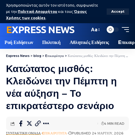
Χρησιμοποιώντας αυτόν τον ιστότοπο, συμφωνείτε
με την
Πολιτική Απορρήτου
και τους
Όρους
Accept
Χρήσης των cookies
.
EXPRESS NEWS
Aa
Ροή Ειδήσεων
Πολιτική
Αθλητικές Ειδήσεις
Eπικαιρ
Express News
>
blog
>
Eπικαιρότητα
>
Κατώτατος μισθός: Κλειδώνει την Πέμπτη η νέα αύξηση – Το επικρατέστερο σενάριο
Κατώτατος μισθός:
Κλειδώνει την Πέμπτη η
νέα αύξηση – Το
επικρατέστερο σενάριο
4 MIN READ
ΣΥΝΤΑΚΤΙΚΉ ΟΜΆΔΑ
EΠΙΚΑΙΡΌΤΗΤΑ
PUBLISHED 24 ΜΑΡΤΊΟΥ, 2026