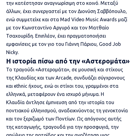
την κατέστησαν αναγνωρίσιμη στο κοινό. Μεταξύ
άλλων, έχει συνεργαστεί με τον Διονύση Σαββόπουλο,
ενώ συμμετείχε και στα Mad Video Music Awards μαζί
με τον Κωνσταντίνο Αργυρό και τον Ματθαίο
Τσαχουρίδη. Επιπλέον, έχει πραγματοποιήσει
εμφανίσεις με τον γιο του Γιάννη Πάριου, Good Job
Nicky.
Η ιστορία πίσω από την «Αστερομάτα»
Το τραγούδι «Αστερομάτα», σε μουσική και στίχους
της Κλαυδίας και των Arcade, συνδυάζει σύγχρονους
και ethnic ήχους, ενώ οι στίχοι του, γραμμένοι στα
ελληνικά, μεταφέρουν ένα ισχυρό μήνυμα. Η
Κλαυδία άντλησε έμπνευση από την ιστορία του
ποντιακού ελληνισμού, αναδεικνύοντας τη γενοκτονία
και τον ξεριζωμό των Ποντίων. Ως απόγονος αυτής
της καταγωγής, τραγουδά για την προσφυγιά, την
απώλεια της πατρίδας και την αναζήτηση μιας