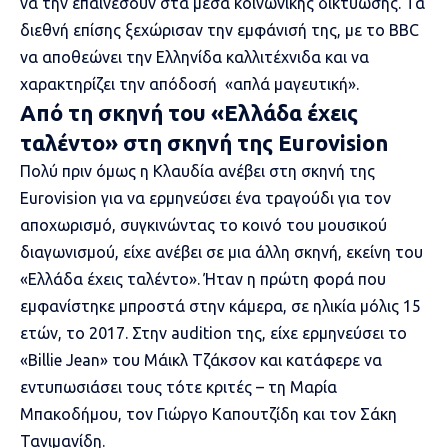
να την επαινέσουν στα μέσα κοινωνικής δικτύωσης. Τα
διεθνή επίσης ξεχώρισαν την εμφάνισή της, με
το BBC
να αποθεώνει την Ελληνίδα καλλιτέχνιδα
και να
χαρακτηρίζει την απόδοσή «απλά μαγευτική».
Από τη σκηνή του «Ελλάδα έχεις
ταλέντο» στη σκηνή της Eurovision
Πολύ πριν όμως η Κλαυδία ανέβει στη σκηνή της
Eurovision για να ερμηνεύσει ένα τραγούδι για τον
αποχωρισμό, συγκινώντας το κοινό του μουσικού
διαγωνισμού, είχε ανέβει σε μια άλλη σκηνή,
εκείνη του
«Ελλάδα έχεις ταλέντο»
. Ήταν η πρώτη φορά που
εμφανίστηκε μπροστά στην κάμερα, σε ηλικία μόλις 15
ετών, το 2017. Στην audition της, είχε ερμηνεύσει το
«Billie Jean» του Μάικλ Τζάκσον και κατάφερε να
εντυπωσιάσει τους τότε κριτές – τη Μαρία
Μπακοδήμου, τον Γιώργο Καπουτζίδη και τον Σάκη
Τανιμανίδη.