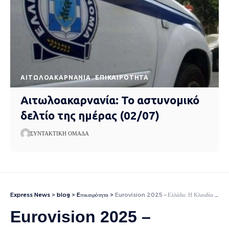
AΙΤΩΛΟΑΚΑΡΝΑΝΊΑ
EΠΙΚΑΙΡΌΤΗΤΑ
Αιτωλοακαρνανία: Το αστυνομικό
δελτίο της ημέρας (02/07)
ΣΥΝΤΑΚΤΙΚΉ ΟΜΆΔΑ
Express News
>
blog
>
Eπικαιρότητα
>
Eurovision 2025 – Ελλάδα: Η Κλαυδία διεκδικεί με την «Αστερομάτα» τη μεγάλη πρόκριση στον τελικό
Eurovision 2025 –