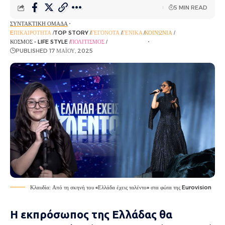
5 MIN READ
ΣΥΝΤΑΚΤΙΚΉ ΟΜΆΔΑ
EΠΙΚΑΙΡΌΤΗΤΑ
TOP STORY
ΓΕΓΟΝΌΤΑ
ΓΕΝΙΚΆ
ΚΟΙΝΩΝΊΑ
ΚΌΣΜΟΣ - LIFE STYLE
ΠΟΛΙΤΙΣΜΌΣ
ΡΟΉ ΕΙΔΉΣΕΩΝ
PUBLISHED 17 ΜΑΪ́ΟΥ, 2025
Κλαυδία: Από τη σκηνή του «Ελλάδα έχεις ταλέντο» στα φώτα της Eurovision
Η εκπρόσωπος της Ελλάδας θα