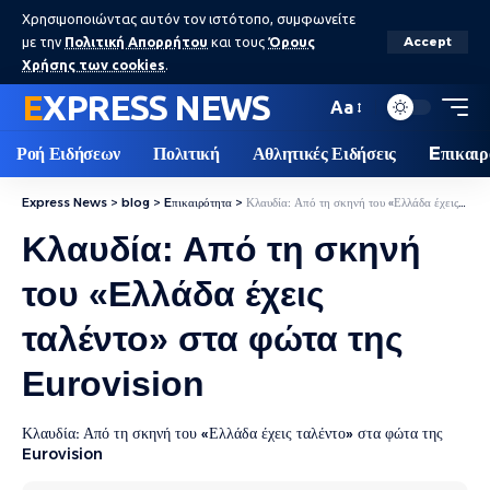
Χρησιμοποιώντας αυτόν τον ιστότοπο, συμφωνείτε
με την
Πολιτική Απορρήτου
και τους
Όρους
Accept
Χρήσης των cookies
.
EXPRESS NEWS
Aa
Ροή Ειδήσεων
Πολιτική
Αθλητικές Ειδήσεις
Eπικαιρ
Express News
>
blog
>
Eπικαιρότητα
>
Κλαυδία: Από τη σκηνή του «Ελλάδα έχεις ταλέντο» στα φώτα της Eurovision
Κλαυδία: Από τη σκηνή
του «Ελλάδα έχεις
ταλέντο» στα φώτα της
Eurovision
Κλαυδία: Από τη σκηνή του «Ελλάδα έχεις ταλέντο» στα φώτα της
Eurovision