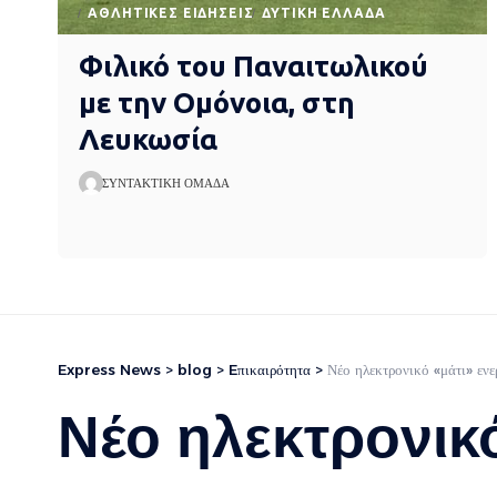
ΑΘΛΗΤΙΚΈΣ ΕΙΔΉΣΕΙΣ
ΔΥΤΙΚΉ ΕΛΛΆΔΑ
Φιλικό του Παναιτωλικού
με την Ομόνοια, στη
Λευκωσία
ΣΥΝΤΑΚΤΙΚΉ ΟΜΆΔΑ
Express News
>
blog
>
Eπικαιρότητα
>
Νέο ηλεκτρονικό «μάτι» εν
Νέο ηλεκτρονικ