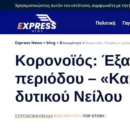
Χρησιμοποιώντας αυτόν τον ιστότοπο, συμφωνείτε με την
Πολιτική
Γε
Express News
>
blog
>
Eπικαιρότητα
>
Κορονοϊός: Έξαρση εν μέσω 
Κορονοϊός: Έξα
περιόδου – «Καμ
δυτικού Νείλου
ΣΥΝΤΑΚΤΙΚΉ ΟΜΆΔΑ
EΠΙΚΑΙΡΌΤΗΤΑ
TOP STORY
ΡΟΉ ΕΙΔΉΣΕ