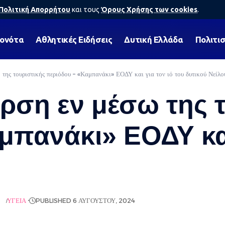
Πολιτική Απορρήτου
και τους
Όρους Χρήσης των cookies
.
γονότα
Αθλητικές Ειδήσεις
Δυτική Ελλάδα
Πολιτι
της τουριστικής περιόδου – «Καμπανάκι» ΕΟΔΥ και για τον ιό του δυτικού Νείλο
ρση εν μέσω της τ
πανάκι» ΕΟΔΥ και
ΩΝ
ΥΓΕΊΑ
PUBLISHED 6 ΑΥΓΟΎΣΤΟΥ, 2024