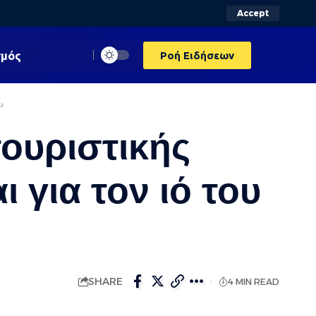
Accept
σμός
Ροή Ειδήσεων
υ
ουριστικής
 για τον ιό του
SHARE
4 MIN READ