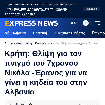
Χρησιμοποιώντας αυτόν τον ιστότοπο, συμφωνείτε
με την
Πολιτική Απορρήτου
και τους
Όρους
Accept
Χρήσης των cookies
.
EXPRESS NEWS
Aa
Ροή Ειδήσεων
Πολιτική
Αθλητικές Ειδήσεις
Eπικαιρ
Express News
>
blog
>
Eπικαιρότητα
>
Κρήτη: Θλίψη για τον πνιγμό του 7χρονου Νικόλα -Έρανος για να γίνει η κηδεία του στην Αλβανία
Κρήτη: Θλίψη για τον
πνιγμό του 7χρονου
Νικόλα -Έρανος για να
γίνει η κηδεία του στην
Αλβανία