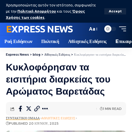
Χρησιμοποιώντας αυτόν τον ιστότοπο, συμφωνείτε
με την
Πολιτική Απορρήτου
και τους
Όρους
Accept
Χρήσης των cookies
.
EXPRESS NEWS
Aa
Ροή Ειδήσεων
Πολιτική
Αθλητικές Ειδήσεις
Eπικαιρ
Express News
>
blog
>
Αθλητικές Ειδήσεις
>
Κυκλοφόρησαν τα εισιτήρια διαρκείας του Αρώματος Βαρετάδας
Κυκλοφόρησαν τα
εισιτήρια διαρκείας του
Αρώματος Βαρετάδας
1 MIN READ
ΣΥΝΤΑΚΤΙΚΉ ΟΜΆΔΑ
ΑΘΛΗΤΙΚΈΣ ΕΙΔΉΣΕΙΣ
PUBLISHED 20 ΙΟΥΝΊΟΥ, 2025