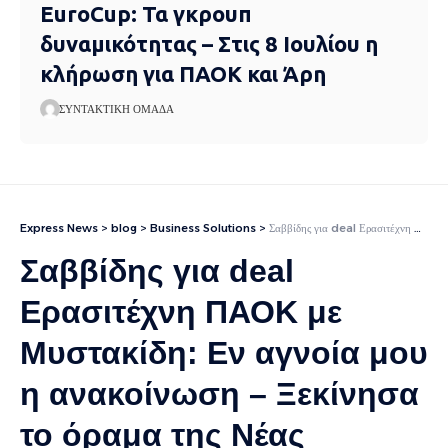
EuroCup: Τα γκρουπ
δυναμικότητας – Στις 8 Ιουλίου η
κλήρωση για ΠΑΟΚ και Άρη
ΣΥΝΤΑΚΤΙΚΉ ΟΜΆΔΑ
Express News
>
blog
>
Business Solutions
>
Σαββίδης για deal Ερασιτέχνη ΠΑΟΚ με Μυστακίδη: Εν αγνοία μου η ανακοίνωση – Ξεκίνησα το όραμα της Νέας Τούμπας, θα το ολοκληρώσω, ευπρόσδεκτος όποιος θέλει
Σαββίδης για deal
Ερασιτέχνη ΠΑΟΚ με
Μυστακίδη: Εν αγνοία μου
η ανακοίνωση – Ξεκίνησα
το όραμα της Νέας