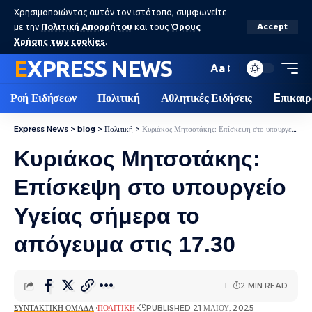
Χρησιμοποιώντας αυτόν τον ιστότοπο, συμφωνείτε
με την
Πολιτική Απορρήτου
και τους
Όρους
Accept
Χρήσης των cookies
.
EXPRESS NEWS
Aa
Ροή Ειδήσεων
Πολιτική
Αθλητικές Ειδήσεις
Eπικαιρ
Express News
>
blog
>
Πολιτική
>
Κυριάκος Μητσοτάκης: Επίσκεψη στο υπουργείο Υγείας σήμερα το απόγευμα στις 17.30
Κυριάκος Μητσοτάκης:
Επίσκεψη στο υπουργείο
Υγείας σήμερα το
απόγευμα στις 17.30
2 MIN READ
ΣΥΝΤΑΚΤΙΚΉ ΟΜΆΔΑ
ΠΟΛΙΤΙΚΉ
PUBLISHED 21 ΜΑΪ́ΟΥ, 2025