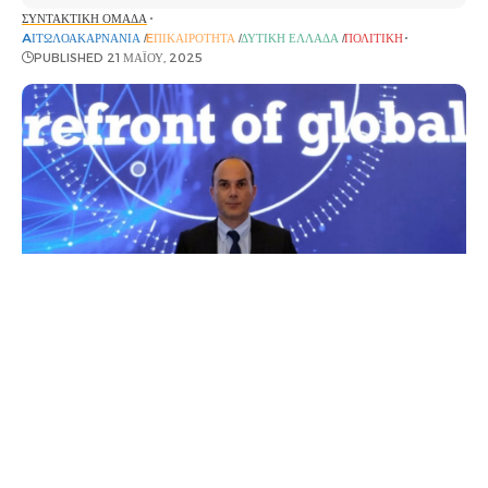
ΣΥΝΤΑΚΤΙΚΉ ΟΜΆΔΑ
AΙΤΩΛΟΑΚΑΡΝΑΝΊΑ
EΠΙΚΑΙΡΌΤΗΤΑ
ΔΥΤΙΚΉ ΕΛΛΆΔΑ
ΠΟΛΙΤΙΚΉ
PUBLISHED 21 ΜΑΪ́ΟΥ, 2025
Σε ειδική διημερίδα για σημαντικά θέματα της
Ευρώπης συμμετείχε, πριν λίγες ημέρες στις
Βρυξέλλες, ο Περιφερειακός Σύμβουλος Δυτικής
Ελλάδας (Π.Ε. Αιτωλοακαρνανίας) Λάμπρος