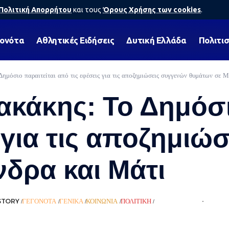
Πολιτική Απορρήτου
και τους
Όρους Χρήσης των cookies
.
γονότα
Αθλητικές Ειδήσεις
Δυτική Ελλάδα
Πολιτι
ημόσιο παραιτείται από τις εφέσεις για τις αποζημιώσεις συγγενών θυμάτων σε 
ακάκης: Το Δημόσι
 για τις αποζημιώ
δρα και Μάτι
STORY
ΓΕΓΟΝΌΤΑ
ΓΕΝΙΚΆ
ΚΟΙΝΩΝΊΑ
ΠΟΛΙΤΙΚΉ
ΡΟΉ ΕΙΔΉΣΕΩΝ