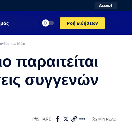
Accept
σμός
Ροή Ειδήσεων
Μάνδρα και Μάτι
ο παραιτείται
σεις συγγενών
SHARE
2 MIN READ