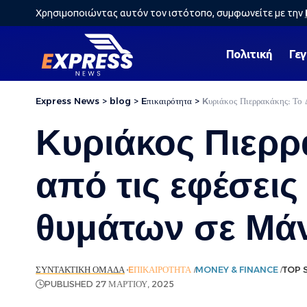
Χρησιμοποιώντας αυτόν τον ιστότοπο, συμφωνείτε με την
Πολιτική
Γε
Express News
>
blog
>
Eπικαιρότητα
>
Kυριάκος Πιερρακάκης: Το Δ
Kυριάκος Πιερρ
από τις εφέσεις
θυμάτων σε Μάν
ΣΥΝΤΑΚΤΙΚΉ ΟΜΆΔΑ
EΠΙΚΑΙΡΌΤΗΤΑ
MONEY & FINANCE
TOP 
PUBLISHED 27 ΜΑΡΤΊΟΥ, 2025