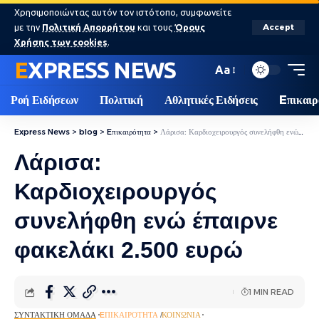
Χρησιμοποιώντας αυτόν τον ιστότοπο, συμφωνείτε
με την
Πολιτική Απορρήτου
και τους
Όρους
Accept
Χρήσης των cookies
.
EXPRESS NEWS
Aa
Ροή Ειδήσεων
Πολιτική
Αθλητικές Ειδήσεις
Eπικαιρ
Express News
>
blog
>
Eπικαιρότητα
>
Λάρισα: Καρδιοχειρουργός συνελήφθη ενώ έπαιρνε φακελάκι 2.500 ευρώ
Λάρισα:
Καρδιοχειρουργός
συνελήφθη ενώ έπαιρνε
φακελάκι 2.500 ευρώ
1 MIN READ
ΣΥΝΤΑΚΤΙΚΉ ΟΜΆΔΑ
EΠΙΚΑΙΡΌΤΗΤΑ
ΚΟΙΝΩΝΊΑ