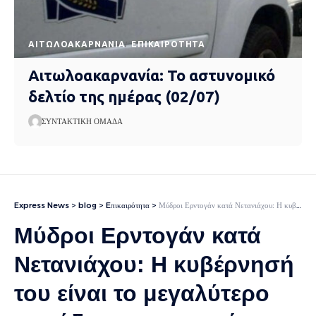
AΙΤΩΛΟΑΚΑΡΝΑΝΊΑ
EΠΙΚΑΙΡΌΤΗΤΑ
Αιτωλοακαρνανία: Το αστυνομικό
δελτίο της ημέρας (02/07)
ΣΥΝΤΑΚΤΙΚΉ ΟΜΆΔΑ
Express News
>
blog
>
Eπικαιρότητα
>
Μύδροι Ερντογάν κατά Νετανιάχου: Η κυβέρνησή του είναι το μεγαλύτερο εμπόδιο για την ειρήνη στην περιοχή
Μύδροι Ερντογάν κατά
Νετανιάχου: Η κυβέρνησή
του είναι το μεγαλύτερο