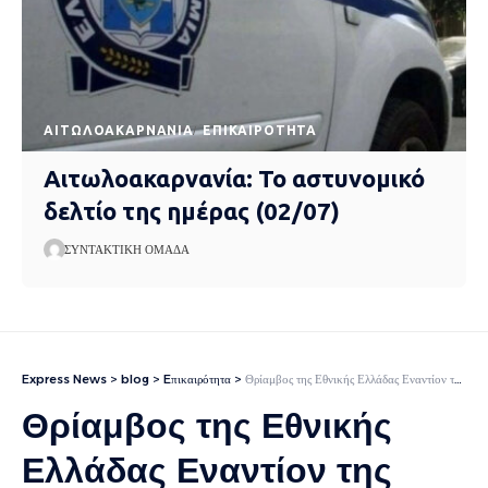
AΙΤΩΛΟΑΚΑΡΝΑΝΊΑ
EΠΙΚΑΙΡΌΤΗΤΑ
Αιτωλοακαρνανία: Το αστυνομικό
δελτίο της ημέρας (02/07)
ΣΥΝΤΑΚΤΙΚΉ ΟΜΆΔΑ
Express News
>
blog
>
Eπικαιρότητα
>
Θρίαμβος της Εθνικής Ελλάδας Εναντίον της Σκωτίας: Μια Μαγευτική Βραδιά για το Ελληνικό Ποδόσφαιρο
Θρίαμβος της Εθνικής
Ελλάδας Εναντίον της