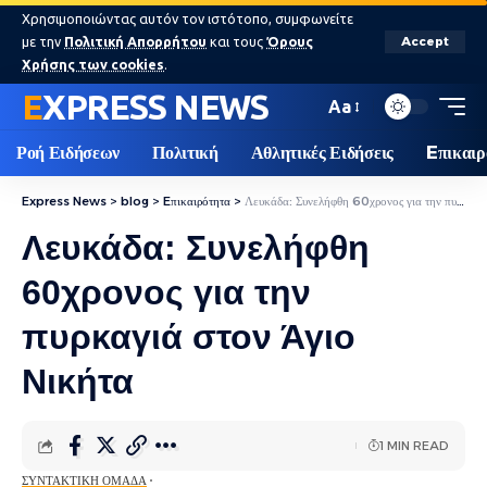
Χρησιμοποιώντας αυτόν τον ιστότοπο, συμφωνείτε
με την
Πολιτική Απορρήτου
και τους
Όρους
Accept
Χρήσης των cookies
.
EXPRESS NEWS
Aa
Ροή Ειδήσεων
Πολιτική
Αθλητικές Ειδήσεις
Eπικαιρ
Express News
>
blog
>
Eπικαιρότητα
>
Λευκάδα: Συνελήφθη 60χρονος για την πυρκαγιά στον Άγιο Νικήτα
Λευκάδα: Συνελήφθη
60χρονος για την
πυρκαγιά στον Άγιο
Νικήτα
1 MIN READ
ΣΥΝΤΑΚΤΙΚΉ ΟΜΆΔΑ