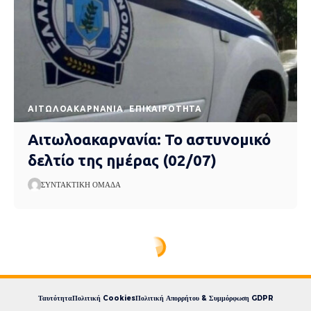
AΙΤΩΛΟΑΚΑΡΝΑΝΊΑ
EΠΙΚΑΙΡΌΤΗΤΑ
Αιτωλοακαρνανία: Το αστυνομικό
δελτίο της ημέρας (02/07)
ΣΥΝΤΑΚΤΙΚΉ ΟΜΆΔΑ
Express News
>
blog
>
Eπικαιρότητα
>
Σοκαριστικό περιστατικό στην παρέλαση της Λίβερπουλ: Αυτοκίνητο έπεσε πάνω σε φιλάθλους – Δεκάδες τραυματίες (videos)
Σοκαριστικό περιστατικό