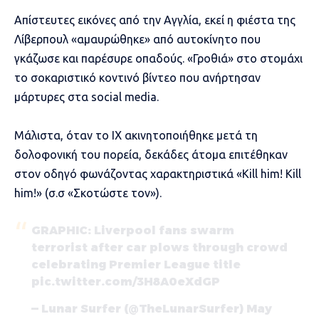
Απίστευτες εικόνες από την Αγγλία, εκεί η φιέστα της
Λίβερπουλ «αμαυρώθηκε» από αυτοκίνητο που
γκάζωσε και παρέσυρε οπαδούς. «Γροθιά» στο στομάχι
το σοκαριστικό κοντινό βίντεο που ανήρτησαν
μάρτυρες στα social media.
Μάλιστα, όταν το ΙΧ ακινητοποιήθηκε μετά τη
δολοφονική του πορεία, δεκάδες άτομα επιτέθηκαν
στον οδηγό φωνάζοντας χαρακτηριστικά «Kill him! Kill
him!» (σ.σ «Σκοτώστε τον»).
GRAPHIC: Liverpool fans swarm
terrorist after car plows through crowd
celebrating Premier League title
pic.twitter.com/3H8A0eXdGP
— Lunar Surfer (@TheLunarSurfer)
May