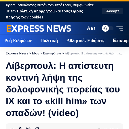
Χρησιμοποιώντας αυτόν τον ιστότοπο, συμφωνείτε
με την
Πολιτική Απορρήτου
και τους
Όρους
Accept
Χρήσης των cookies
.
EXPRESS NEWS
Aa
Ροή Ειδήσεων
Πολιτική
Αθλητικές Ειδήσεις
Eπικαιρ
Express News
>
blog
>
Eπικαιρότητα
>
Λίβερπουλ: Η απίστευτη κοντινή λήψη της δολοφονικής πορείας του ΙΧ και το «kill him» των οπαδών! (video)
Λίβερπουλ: Η απίστευτη
κοντινή λήψη της
δολοφονικής πορείας του
ΙΧ και το «kill him» των
οπαδών! (video)