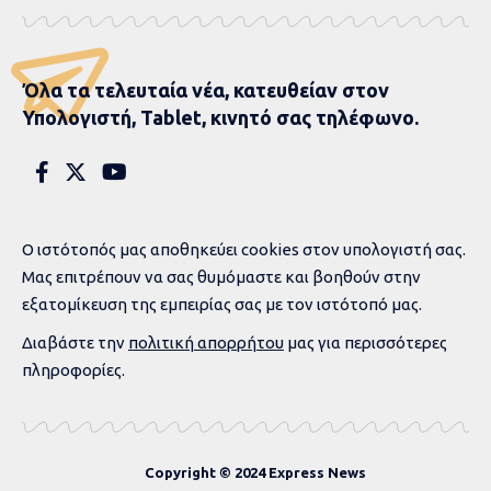
στην παρέλαση της
Λίβερπουλ: Αυτοκίνητο
έπεσε πάνω σε φιλάθλους
– Δεκάδες τραυματίες
(videos)
1 MIN READ
ΣΥΝΤΑΚΤΙΚΉ ΟΜΆΔΑ
EΠΙΚΑΙΡΌΤΗΤΑ
TOP STORY
ΑΘΛΗΤΙΚΈΣ ΕΙΔΉΣΕΙΣ
ΓΕΓΟΝΌΤΑ
ΔΙΕΘΝΉ
PUBLISHED 26 ΜΑΪ́ΟΥ, 2025