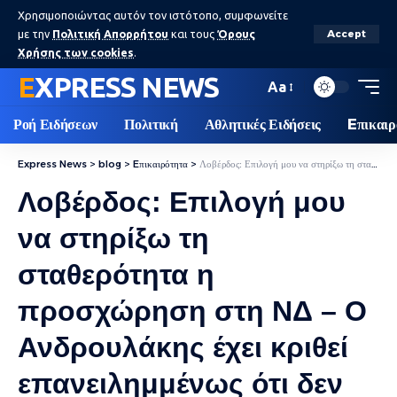
Χρησιμοποιώντας αυτόν τον ιστότοπο, συμφωνείτε
με την
Πολιτική Απορρήτου
και τους
Όρους
Accept
Χρήσης των cookies
.
EXPRESS NEWS
Aa
Ροή Ειδήσεων
Πολιτική
Αθλητικές Ειδήσεις
Eπικαιρ
Express News
>
blog
>
Eπικαιρότητα
>
Λοβέρδος: Επιλογή μου να στηρίξω τη σταθερότητα η προσχώρηση στη ΝΔ – Ο Ανδρουλάκης έχει κριθεί επανειλημμένως ότι δεν είναι εναλλακτική λύση
Λοβέρδος: Επιλογή μου
να στηρίξω τη
σταθερότητα η
προσχώρηση στη ΝΔ – Ο
Ανδρουλάκης έχει κριθεί
επανειλημμένως ότι δεν