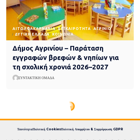
AΙΤΩΛΟΑΚΑΡΝΑΝΊΑ
EΠΙΚΑΙΡΌΤΗΤΑ
ΑΓΡΊΝΙΟ
ΔΥΤΙΚΉ ΕΛΛΆΔΑ
ΚΟΙΝΩΝΊΑ
Δήμος Αγρινίου – Παράταση
εγγραφών βρεφών & νηπίων για
τη σχολική χρονιά 2026–2027
ΣΥΝΤΑΚΤΙΚΉ ΟΜΆΔΑ
Express News
>
blog
>
Eπικαιρότητα
>
Απίστευτες σκηνές στη Βουλή με την Κωνσταντοπούλου – Επιτέθηκε σε εκπροσώπους μέσων ενημέρωσης, η απάντηση Μαρινάκη VIDEO
Απίστευτες σκηνές στη