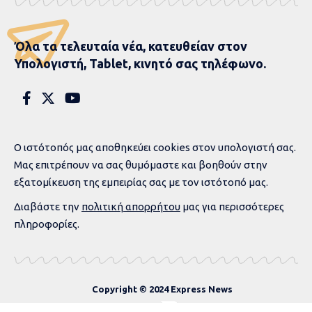
Βουλή με την
Κωνσταντοπούλου –
Επιτέθηκε σε
εκπροσώπους μέσων
ενημέρωσης, η απάντηση
Μαρινάκη VIDEO
Απίστευτες σκηνές στη Βουλή με την Κωνσταντοπούλου
2 MIN READ
ΣΥΝΤΑΚΤΙΚΉ ΟΜΆΔΑ
EΠΙΚΑΙΡΌΤΗΤΑ
ΓΕΓΟΝΌΤΑ
ΓΕΝΙΚΆ
ΠΟΛΙΤΙΚΉ
ΡΟΉ ΕΙΔΉΣΕΩΝ
PUBLISHED 12 ΙΟΥΝΊΟΥ, 2025