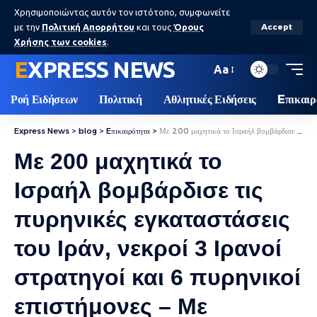
Χρησιμοποιώντας αυτόν τον ιστότοπο, συμφωνείτε
με την
Πολιτική Απορρήτου
και τους
Όρους
Accept
Χρήσης των cookies
.
EXPRESS NEWS
Aa
Ροή Ειδήσεων
Πολιτική
Αθλητικές Ειδήσεις
Eπικαιρ
Express News
>
blog
>
Eπικαιρότητα
>
Με 200 μαχητικά το Ισραήλ βομβάρδισε τις πυρηνικές εγκαταστάσεις του Ιράν, νεκροί 3 Ιρανοί στρατηγοί και 6 πυρηνικοί επιστήμονες – Με εκατοντάδες drones απάντησε η Τεχεράνη
Με 200 μαχητικά το
Ισραήλ βομβάρδισε τις
πυρηνικές εγκαταστάσεις
του Ιράν, νεκροί 3 Ιρανοί
στρατηγοί και 6 πυρηνικοί
επιστήμονες – Με