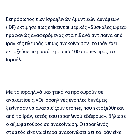
Εκπρόσωπος των Ισραηλινών Αμυντικών Δυνάμεων
(IDF) εκτίμησε πως επίκεινται μερικές «δύσκολες ώρες»,
προφανώς αναφερόμενος στα πιθανά αντίποινα από
ιρανικής πλευράς. Όπως ανακοίνωσαν, το Ιράν έχει
εκτοξεύσει περισσότερα από 100 drones προς το
Ισραήλ.
Με τα ισραηλινά μαχητικά να προχωρούν σε
αναχαιτίσεις. «Οι ισραηλινές ένοπλες δυνάμεις
ξεκίνησαν να αναχαιτίζουν drones, που εκτοξεύθηκαν
από το Ιράν, εκτός του ισραηλινού εδάφους», δήλωσε
ο αξιωματούχος σε ανακοίνωση. Ο ισραηλινός
στρατός είχε νωρίτερα ανακοινώσει ότι το Ιράν είχε