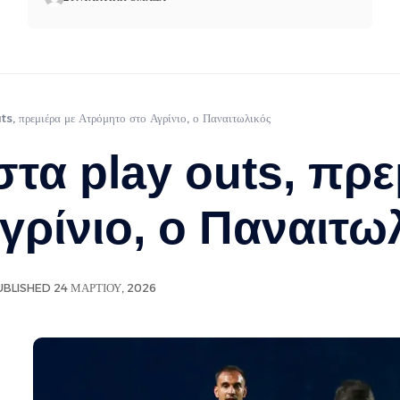
s, πρεμιέρα με Ατρόμητο στο Αγρίνιο, ο Παναιτωλικός
τα play outs, πρε
γρίνιο, ο Παναιτω
UBLISHED 24 ΜΑΡΤΊΟΥ, 2026