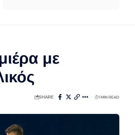
μιέρα με
λικός
SHARE
1 MIN READ