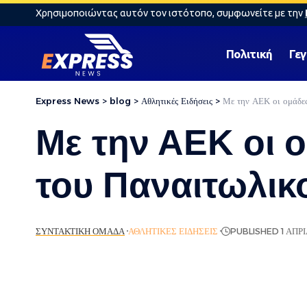
Χρησιμοποιώντας αυτόν τον ιστότοπο, συμφωνείτε με την
Πολιτική
Γε
Express News
>
blog
>
Αθλητικές Ειδήσεις
>
Με την ΑΕΚ οι ομάδε
Με την ΑΕΚ οι 
του Παναιτωλικ
ΣΥΝΤΑΚΤΙΚΉ ΟΜΆΔΑ
ΑΘΛΗΤΙΚΈΣ ΕΙΔΉΣΕΙΣ
PUBLISHED 1 ΑΠΡΙ