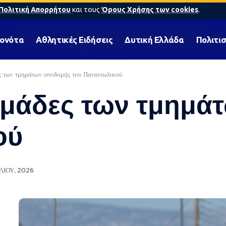
Πολιτική Απορρήτου
και τους
Όρους Χρήσης των cookies
.
γονότα
Αθλητικές Ειδήσεις
Δυτική Ελλάδα
Πολιτι
ς των τμημάτων υποδομής του Παναιτωλικού
ομάδες των τμημ
ού
ΛΊΟΥ, 2026