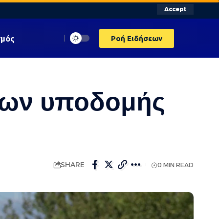
Accept
σμός
Ροή Ειδήσεων
άτων υποδομής
SHARE
0 MIN READ