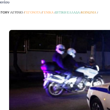
ινίου
STORY
ΑΓΡΊΝΙΟ
ΓΕΓΟΝΌΤΑ
ΓΕΝΙΚΆ
ΔΥΤΙΚΉ ΕΛΛΆΔΑ
ΚΟΙΝΩΝΊΑ
ΡΟΉ ΕΙ