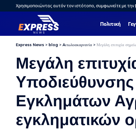
Χρησιμοποιώντας αυτόν τον ιστότοπο, συμφωνείτε με την
Πολιτική
Γε
Express News
>
blog
>
Aιτωλοακαρνανία
>
Μεγάλη επιτυχία σημεί
Μεγάλη επιτυχί
Υποδιεύθυνσης 
Εγκλημάτων Αγρ
εγκληματικών 