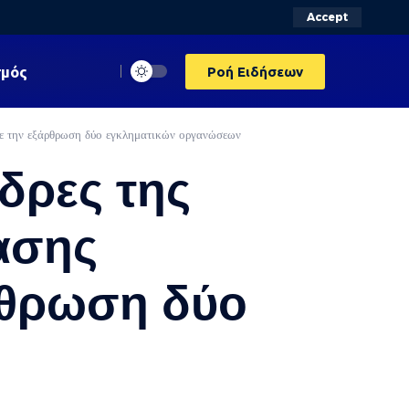
Accept
σμός
Ροή Ειδήσεων
με την εξάρθρωση δύο εγκληματικών οργανώσεων
δρες της
ασης
ρθρωση δύο