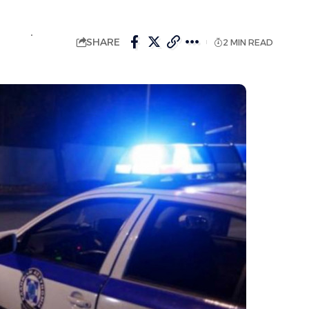
ΔΉΣΕΩΝ
SHARE
2 MIN READ