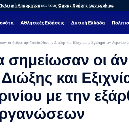
Πολιτική Απορρήτου
και τους
Όρους Χρήσης των cookies
.
γονότα
Αθλητικές Ειδήσεις
Δυτική Ελλάδα
Πολιτι
ωσαν οι άνδρες της Υποδιεύθυνσης Διώξης και Εξιχνίασης Εγκλημάτων Αγρινίου 
α σημείωσαν οι άν
Διώξης και Εξιχνί
ινίου με την εξά
οργανώσεων