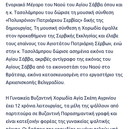
Ενοριακό Μέγαρο του Ναού του Αγίου Σάββα όπου και
η κ. Τασολάμπρου του δώρισε τη μουσική σύνθεση
«Πολυχρόνιον Πατριάρχου Σερβίας» δικής της
δημιουργίας. Τη μουσική σύνθεση η Χορωδία έψαλλε
στον προκαθήμενο της Σερβικής Εκκλησίας και έλαβε
τους επαίνους του Αγιοτάτου Πατριάρχη Σέρβων, ενώ
στην κ. Τασολάμπρου δώρισε ασημένια εικόνα του
Αγίου Σάββα, ακριβές αντίγραφο της εικόνας του
Αγίους Σάββα από το εικονοστάσι του Ναού στο
Βράτσαρ, εικόνα κατασκευασμένη στο εργαστήριο της
Αρχιεπισκοπής Βελιγραδίου.
Η Γυναικεία Βυζαντινή Χορωδία Αγία Σκέπη Αγρινίου
έχει 12 χρόνια λειτουργίας, τα μέλη της ψάλλουν από
παρτιτούρα σε Βυζαντινή Παρασημαντική γραφή και
είναι κατεξοχήν φορέας της γυναικείας ψαλτικής
τέχνης. Οι δράσεις της χορωδίας εν γένει τελούν υπό