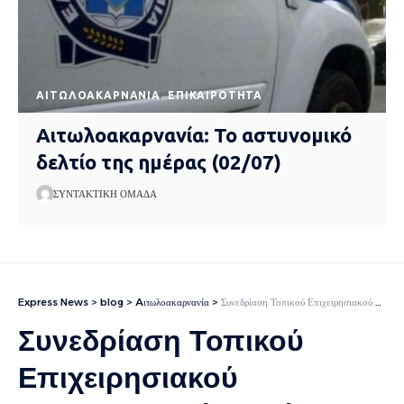
AΙΤΩΛΟΑΚΑΡΝΑΝΊΑ
EΠΙΚΑΙΡΌΤΗΤΑ
Αιτωλοακαρνανία: Το αστυνομικό
δελτίο της ημέρας (02/07)
ΣΥΝΤΑΚΤΙΚΉ ΟΜΆΔΑ
Express News
>
blog
>
Aιτωλοακαρνανία
>
Συνεδρίαση Τοπικού Επιχειρησιακού Συντονιστικού Οργάνου Πολιτικής Προστασίας Δήμου Ιερής Πόλης Μεσολογγίου
Συνεδρίαση Τοπικού
Επιχειρησιακού