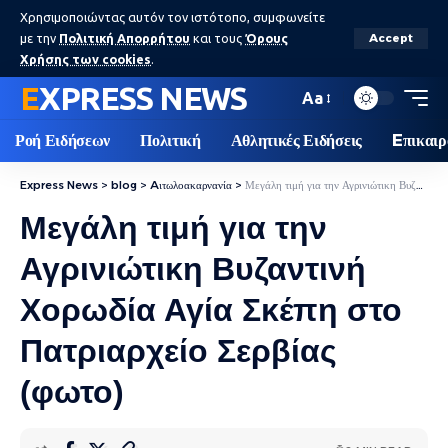
Χρησιμοποιώντας αυτόν τον ιστότοπο, συμφωνείτε
με την
Πολιτική Απορρήτου
και τους
Όρους
Accept
Χρήσης των cookies
.
EXPRESS NEWS
Aa
Ροή Ειδήσεων
Πολιτική
Αθλητικές Ειδήσεις
Eπικαιρ
Express News
>
blog
>
Aιτωλοακαρνανία
>
Μεγάλη τιμή για την Αγρινιώτικη Βυζαντινή Χορωδία Αγία Σκέπη στο Πατριαρχείο Σερβίας (φωτο)
Μεγάλη τιμή για την
Αγρινιώτικη Βυζαντινή
Χορωδία Αγία Σκέπη στο
Πατριαρχείο Σερβίας
(φωτο)