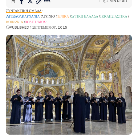
2 MIN READ
ΣΥΝΤΑΚΤΙΚΉ ΟΜΆΔΑ
AΙΤΩΛΟΑΚΑΡΝΑΝΊΑ
ΑΓΡΊΝΙΟ
ΓΕΝΙΚΆ
ΔΥΤΙΚΉ ΕΛΛΆΔΑ
ΕΚΚΛΗΣΙΑΣΤΙΚΆ
ΚΟΙΝΩΝΊΑ
ΠΟΛΙΤΙΣΜΌΣ
PUBLISHED 1 ΣΕΠΤΕΜΒΡΊΟΥ, 2025