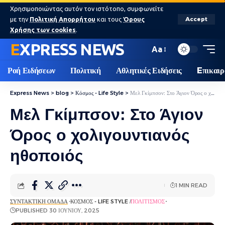
Χρησιμοποιώντας αυτόν τον ιστότοπο, συμφωνείτε
με την
Πολιτική Απορρήτου
και τους
Όρους
Accept
Χρήσης των cookies
.
EXPRESS NEWS
Aa
Ροή Ειδήσεων
Πολιτική
Αθλητικές Ειδήσεις
Eπικαιρ
Express News
>
blog
>
Κόσμος - Life Style
>
Μελ Γκίμπσον: Στο Άγιον Όρος ο χολιγουντιανός ηθοποιός
Μελ Γκίμπσον: Στο Άγιον
Όρος ο χολιγουντιανός
ηθοποιός
1 MIN READ
ΣΥΝΤΑΚΤΙΚΉ ΟΜΆΔΑ
ΚΌΣΜΟΣ - LIFE STYLE
ΠΟΛΙΤΙΣΜΌΣ
PUBLISHED 30 ΙΟΥΝΊΟΥ, 2025