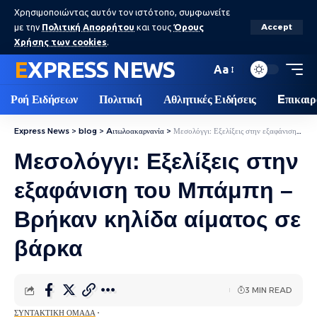
Χρησιμοποιώντας αυτόν τον ιστότοπο, συμφωνείτε
με την
Πολιτική Απορρήτου
και τους
Όρους
Accept
Χρήσης των cookies
.
EXPRESS NEWS
Aa
Ροή Ειδήσεων
Πολιτική
Αθλητικές Ειδήσεις
Eπικαιρ
Express News
>
blog
>
Aιτωλοακαρνανία
>
Μεσολόγγι: Εξελίξεις στην εξαφάνιση του Μπάμπη – Βρήκαν κηλίδα αίματος σε βάρκα
Μεσολόγγι: Εξελίξεις στην
εξαφάνιση του Μπάμπη –
Βρήκαν κηλίδα αίματος σε
βάρκα
3 MIN READ
ΣΥΝΤΑΚΤΙΚΉ ΟΜΆΔΑ