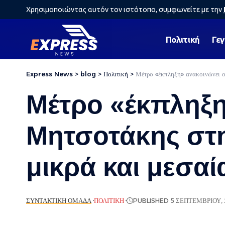
Χρησιμοποιώντας αυτόν τον ιστότοπο, συμφωνείτε με την
Πολιτική
Γε
Express News
>
blog
>
Πολιτική
>
Μέτρο «έκπληξη» ανακοινώνει ο
Μέτρο «έκπληξη
Μητσοτάκης στη
μικρά και μεσα
ΣΥΝΤΑΚΤΙΚΉ ΟΜΆΔΑ
ΠΟΛΙΤΙΚΉ
PUBLISHED 5 ΣΕΠΤΕΜΒΡΊΟΥ,