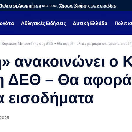
Πολιτική Απορρήτου
και τους
Όρους Χρήσης των cookies
.
γονότα
Αθλητικές Ειδήσεις
Δυτική Ελλάδα
Πολιτι
 Κυριάκος Μητσοτάκης στη ΔΕΘ – Θα αφορά πολίτες με μικρά και μεσαία εισοδή
» ανακοινώνει ο 
 ΔΕΘ – Θα αφορά 
ία εισοδήματα
 2025