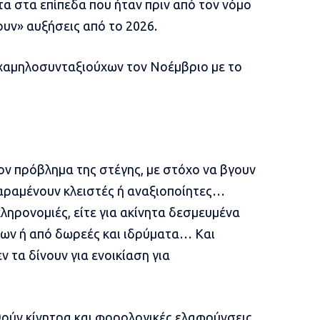
 στα επίπεδα που ήταν πριν από τον νόμο
υν» αυξήσεις από το 2026.
ν χαμηλοσυνταξιούχων τον Νοέμβριο με το
ζον πρόβλημα της στέγης, με στόχο να βγουν
παραμένουν κλειστές ή αναξιοποίητες…
ληρονομιές, είτε για ακίνητα δεσμευμένα
είων ή από δωρεές και ιδρύματα… Και
ν τα δίνουν για ενοικίαση για
θούν κίνητρα και φορολογικές ελαφρύνσεις