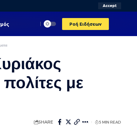
Accept
σμός
Ροή Ειδήσεων
ματα
Κυριάκος
πολίτες με
SHARE
5 MIN READ