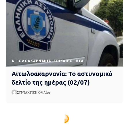
AΙΤΩΛΟΑΚΑΡΝΑΝΊΑ
EΠΙΚΑΙΡΌΤΗΤΑ
Αιτωλοακαρνανία: Το αστυνομικό
δελτίο της ημέρας (02/07)
ΣΥΝΤΑΚΤΙΚΉ ΟΜΆΔΑ
Express News
>
blog
>
Aιτωλοακαρνανία
>
O “Φιλοκτήτης” του Σοφοκλή στις 5 Ιουλίου στο Αγρίνιο, στο Κηποθέατρο του Δημοτικού Πάρκου!