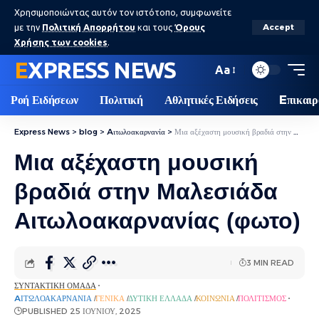
Χρησιμοποιώντας αυτόν τον ιστότοπο, συμφωνείτε
με την
Πολιτική Απορρήτου
και τους
Όρους
Accept
Χρήσης των cookies
.
EXPRESS NEWS
Aa
Ροή Ειδήσεων
Πολιτική
Αθλητικές Ειδήσεις
Eπικαιρ
Express News
>
blog
>
Aιτωλοακαρνανία
>
Μια αξέχαστη μουσική βραδιά στην Μαλεσιάδα Αιτωλοακαρνανίας (φωτο)
Μια αξέχαστη μουσική
βραδιά στην Μαλεσιάδα
Αιτωλοακαρνανίας (φωτο)
3 MIN READ
ΣΥΝΤΑΚΤΙΚΉ ΟΜΆΔΑ
AΙΤΩΛΟΑΚΑΡΝΑΝΊΑ
ΓΕΝΙΚΆ
ΔΥΤΙΚΉ ΕΛΛΆΔΑ
ΚΟΙΝΩΝΊΑ
ΠΟΛΙΤΙΣΜΌΣ
PUBLISHED 25 ΙΟΥΝΊΟΥ, 2025