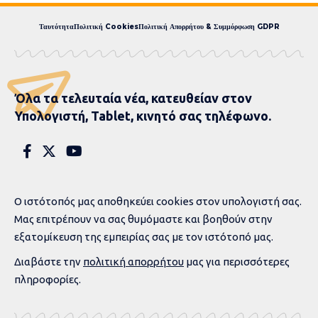
O “Φιλοκτήτης” του
Σοφοκλή στις 5 Ιουλίου
στο Αγρίνιο, στο
Κηποθέατρο του
Δημοτικού Πάρκου!
4 MIN READ
ΣΥΝΤΑΚΤΙΚΉ ΟΜΆΔΑ
AΙΤΩΛΟΑΚΑΡΝΑΝΊΑ
ΑΓΡΊΝΙΟ
ΔΥΤΙΚΉ ΕΛΛΆΔΑ
ΚΟΙΝΩΝΊΑ
ΠΟΛΙΤΙΣΜΌΣ
PUBLISHED 25 ΙΟΥΝΊΟΥ, 2025